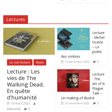
Lectures
Lecture
: Michel
Ocelot
– Le
poète
des ombres
0
12 décembre 2022
Le coin lecture
News
Lecture : Les
Lecture
vies de The
: The
Walking Dead.
Art of A
Plague
En quête
Tale –
d’humanité
Un making-of illustré
0
10 mars 2023
23 novembre 2022
Midnailah
0