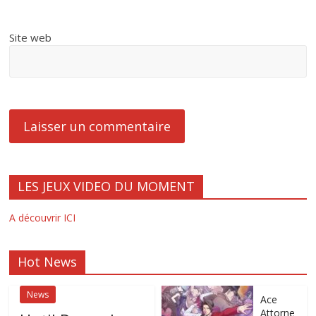
Site web
LES JEUX VIDEO DU MOMENT
A découvrir ICI
Hot News
News
Ace
Attorne