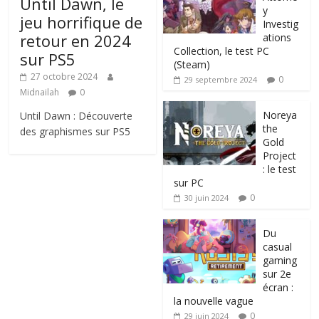
Until Dawn, le
y
jeu horrifique de
Investig
retour en 2024
ations
Collection, le test PC
sur PS5
(Steam)
27 octobre 2024
0
29 septembre 2024
Midnailah
0
Noreya
Until Dawn : Découverte
the
des graphismes sur PS5
Gold
Project
: le test
sur PC
0
30 juin 2024
Du
casual
gaming
sur 2e
écran :
la nouvelle vague
0
29 juin 2024