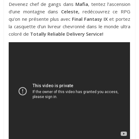
Devenez chef de gangs dans
Mafia
, tentez l’ascension
d’une montagne dans
Celeste,
redécouvrez ce RPG
qu’on ne présente plus avec
Final Fantasy IX
et portez
la casquette d’un livreur chevronné dans le monde ultra
coloré de
Totally Reliable Delivery Service!