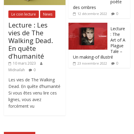
poète
des ombres
0
12 décembre 2022
Le coin lecture
News
Lecture : Les
Lecture
vies de The
: The
Walking Dead.
Art of A
Plague
En quête
Tale –
d’humanité
Un making-of illustré
0
10 mars 2023
23 novembre 2022
Midnailah
0
Les vies de The Walking
Dead. En quête d’humanité
Si vous êtes venu lire ces
lignes, vous avez
forcément vu