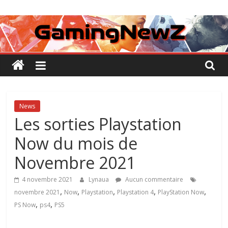
Passer
GamingNewZ
au
contenu
Tests
et
Actu
des
jeux
vidéo
News
Les sorties Playstation
Now du mois de
Novembre 2021
4 novembre 2021
Lynaua
Aucun commentaire
,
,
,
,
,
novembre 2021
Now
Playstation
Playstation 4
PlayStation Now
,
,
PS Now
ps4
PS5