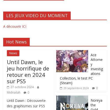
LES JEUX VIDEO DU MOMENT
A découvrir ICI
Hot News
News
Ace
Attorne
Until Dawn, le
y
jeu horrifique de
Investig
retour en 2024
ations
Collection, le test PC
sur PS5
(Steam)
27 octobre 2024
0
29 septembre 2024
Midnailah
0
Noreya
Until Dawn : Découverte
the
des graphismes sur PS5
Gold