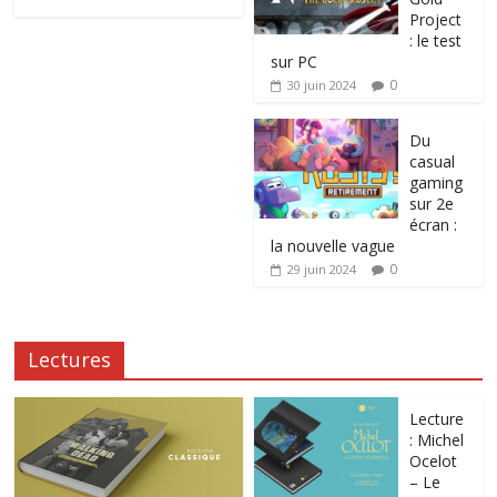
Project
: le test
sur PC
0
30 juin 2024
Du
casual
gaming
sur 2e
écran :
la nouvelle vague
0
29 juin 2024
Lectures
Lecture
: Michel
Ocelot
– Le