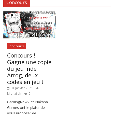
Concours
Concours
Concours !
Gagne une copie
du jeu indé
Arrog, deux
codes en jeu !
31 janvier 2021
Midnailah
0
GamingNewZ et Nakana
Games ont le plaisir de
vous proposer de