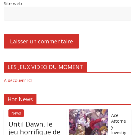
Site web
LES JEUX VIDEO DU MOMENT
A découvrir ICI
Hot News
News
Ace
Attorne
Until Dawn, le
y
jeu horrifique de
Investig