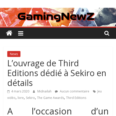
Passer
GamingNewZ
au
contenu
Tests
et
Actu
des
jeux
vidéo
News
L’ouvrage de Third
Editions dédié à Sekiro en
détails
4 mars 2020
Midnailah
Aucun commentaire
Jeu
,
,
,
,
vidéo
livre
Sekiro
The Game Awards
Third Editions
A l’occasion d’un