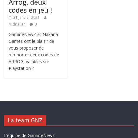
Arrog, deux
codes en jeu !
31 janvier 2021
Midnailah
0
GamingNewZ et Nakana
Games ont le plaisir de
vous proposer de
remporter deux codes de
ARROG, valables sur
Playstation 4
La team GNZ
L’équipe de GamingNewz