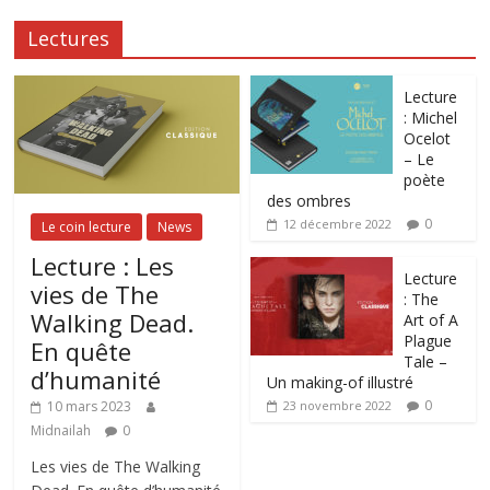
Lectures
Lecture
: Michel
Ocelot
– Le
poète
des ombres
0
12 décembre 2022
Le coin lecture
News
Lecture : Les
Lecture
vies de The
: The
Walking Dead.
Art of A
Plague
En quête
Tale –
d’humanité
Un making-of illustré
0
10 mars 2023
23 novembre 2022
Midnailah
0
Les vies de The Walking