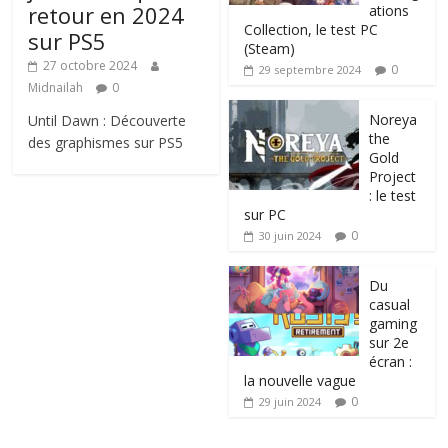
retour en 2024
ations
Collection, le test PC
sur PS5
(Steam)
27 octobre 2024
0
29 septembre 2024
Midnailah
0
Noreya
Until Dawn : Découverte
the
des graphismes sur PS5
Gold
Project
: le test
sur PC
0
30 juin 2024
Du
casual
gaming
sur 2e
écran :
la nouvelle vague
0
29 juin 2024