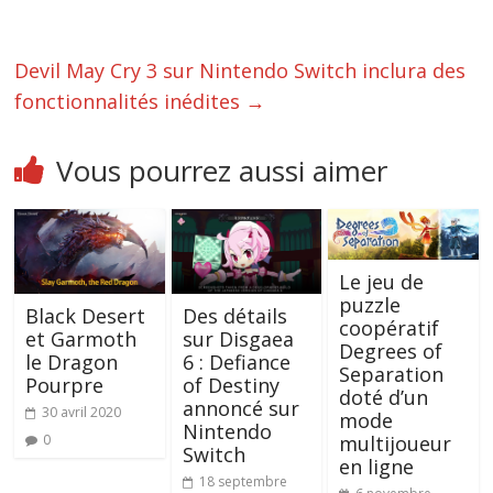
Devil May Cry 3 sur Nintendo Switch inclura des
fonctionnalités inédites
→
Vous pourrez aussi aimer
Le jeu de
puzzle
Black Desert
Des détails
coopératif
et Garmoth
sur Disgaea
Degrees of
le Dragon
6 : Defiance
Separation
Pourpre
of Destiny
doté d’un
annoncé sur
30 avril 2020
mode
Nintendo
multijoueur
0
Switch
en ligne
18 septembre