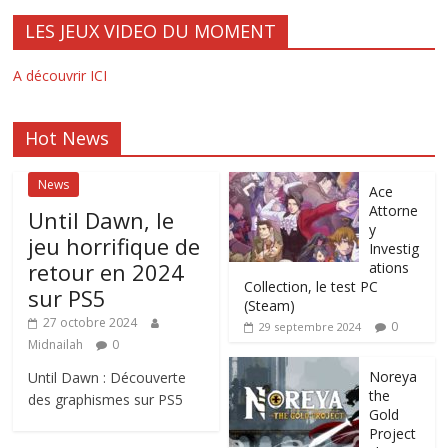
LES JEUX VIDEO DU MOMENT
A découvrir ICI
Hot News
News
Ace
Attorne
Until Dawn, le
y
jeu horrifique de
Investig
retour en 2024
ations
Collection, le test PC
sur PS5
(Steam)
27 octobre 2024
0
29 septembre 2024
Midnailah
0
Noreya
Until Dawn : Découverte
the
des graphismes sur PS5
Gold
Project