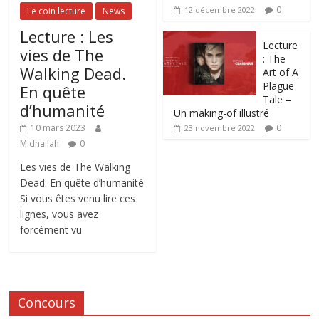
0
12 décembre 2022
Le coin lecture
News
Lecture : Les
Lecture
vies de The
: The
Walking Dead.
Art of A
Plague
En quête
Tale –
d’humanité
Un making-of illustré
0
10 mars 2023
23 novembre 2022
Midnailah
0
Les vies de The Walking
Dead. En quête d’humanité
Si vous êtes venu lire ces
lignes, vous avez
forcément vu
Concours