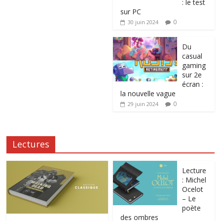
: le test
sur PC
0
30 juin 2024
Du
casual
gaming
sur 2e
écran :
la nouvelle vague
0
29 juin 2024
Lectures
Lecture
: Michel
Ocelot
– Le
poète
des ombres