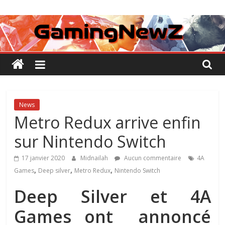
Passer
GamingNewZ
au
contenu
Tests
et
Actu
des
jeux
vidéo
News
Metro Redux arrive enfin
sur Nintendo Switch
17 janvier 2020
Midnailah
Aucun commentaire
4A
,
,
,
Games
Deep silver
Metro Redux
Nintendo Switch
Deep Silver et 4A
Games ont annoncé