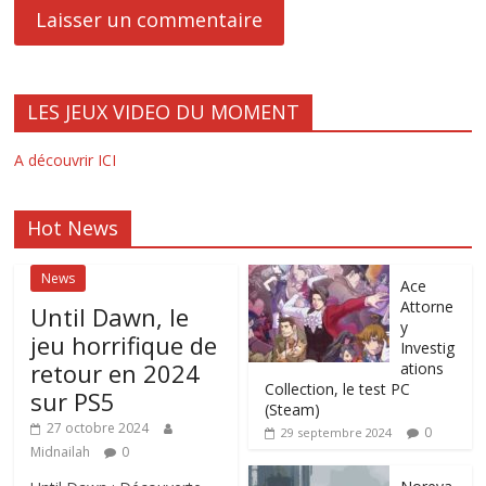
LES JEUX VIDEO DU MOMENT
A découvrir ICI
Hot News
News
Ace
Attorne
Until Dawn, le
y
jeu horrifique de
Investig
retour en 2024
ations
Collection, le test PC
sur PS5
(Steam)
27 octobre 2024
0
29 septembre 2024
Midnailah
0