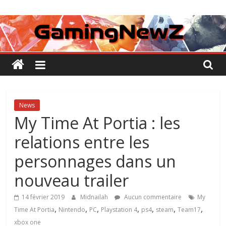
Passer
GamingNewZ
au
contenu
Tests
et
Actu
des
jeux
vidéo
News
My Time At Portia : les
relations entre les
personnages dans un
nouveau trailer
14 février 2019
Midnailah
Aucun commentaire
My
,
,
,
,
,
,
,
Time At Portia
Nintendo
PC
Playstation 4
ps4
steam
Team17
xbox one