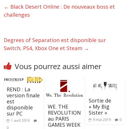
←
Black Desert Online : De nouveaux boss et
challenges
Degrees of Separation est disponible sur
Switch, PS4, Xbox One et Steam
→
Vous pourrez aussi aimer
REND : La
version finale
Sortie de
est
« My Big
WE. THE
disponible
Sister »
REVOLUTION
sur PC
au PARIS
9 mai 2019
0
1 avril 2019
GAMES WEEK
0