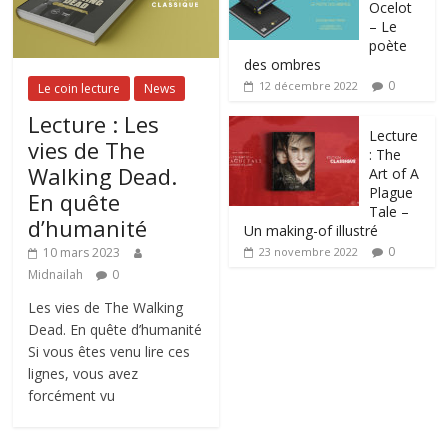
Ocelot
– Le
poète
des ombres
0
12 décembre 2022
Le coin lecture
News
Lecture : Les
Lecture
vies de The
: The
Walking Dead.
Art of A
Plague
En quête
Tale –
d’humanité
Un making-of illustré
0
10 mars 2023
23 novembre 2022
Midnailah
0
Les vies de The Walking
Dead. En quête d’humanité
Si vous êtes venu lire ces
lignes, vous avez
forcément vu