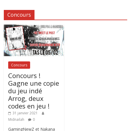
Concours
Concours
Concours !
Gagne une copie
du jeu indé
Arrog, deux
codes en jeu !
31 janvier 2021
Midnailah
0
GamingNewZ et Nakana