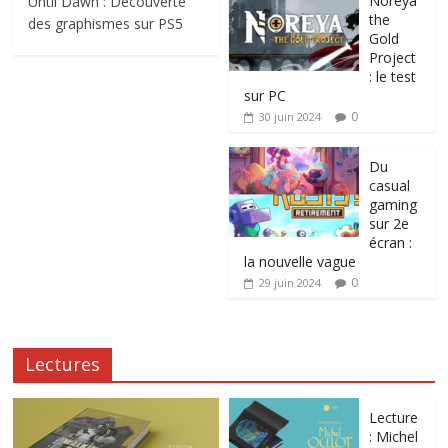
Noreya
Until Dawn : Découverte
the
des graphismes sur PS5
Gold
Project
: le test
sur PC
0
30 juin 2024
Du
casual
gaming
sur 2e
écran :
la nouvelle vague
0
29 juin 2024
Lectures
Lecture
: Michel