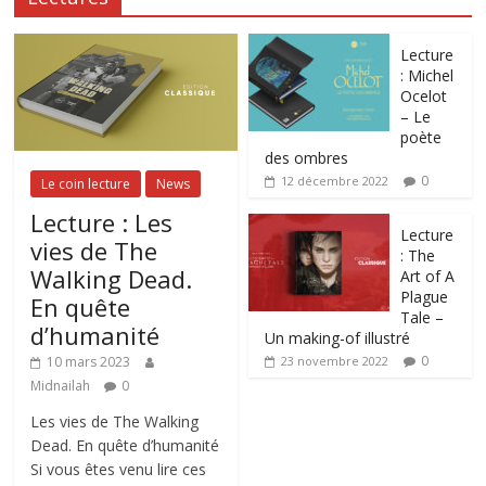
Lecture
: Michel
Ocelot
– Le
poète
des ombres
0
12 décembre 2022
Le coin lecture
News
Lecture : Les
Lecture
vies de The
: The
Walking Dead.
Art of A
Plague
En quête
Tale –
d’humanité
Un making-of illustré
0
10 mars 2023
23 novembre 2022
Midnailah
0
Les vies de The Walking
Dead. En quête d’humanité
Si vous êtes venu lire ces