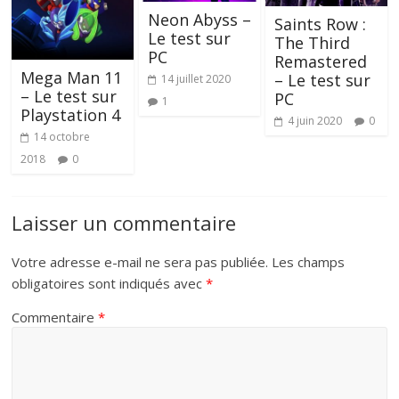
Neon Abyss –
Saints Row :
Le test sur
The Third
PC
Remastered
Mega Man 11
– Le test sur
14 juillet 2020
– Le test sur
PC
1
Playstation 4
4 juin 2020
0
14 octobre
2018
0
Laisser un commentaire
Votre adresse e-mail ne sera pas publiée.
Les champs
obligatoires sont indiqués avec
*
Commentaire
*