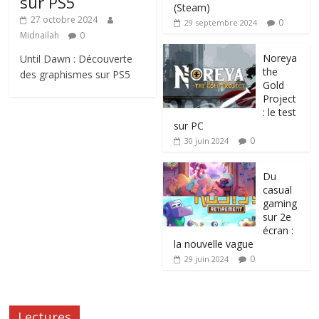
sur PS5
(Steam)
27 octobre 2024
0
29 septembre 2024
Midnailah
0
Noreya
Until Dawn : Découverte
the
des graphismes sur PS5
Gold
Project
: le test
sur PC
0
30 juin 2024
Du
casual
gaming
sur 2e
écran :
la nouvelle vague
0
29 juin 2024
Lectures