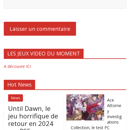
LES JEUX VIDEO DU MOMENT
A découvrir ICI
Hot News
News
Ace
Attorne
Until Dawn, le
y
jeu horrifique de
Investig
retour en 2024
ations
Collection, le test PC