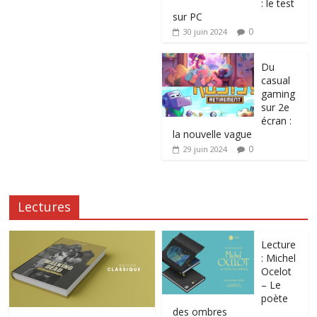
: le test
sur PC
0
30 juin 2024
Du
casual
gaming
sur 2e
écran :
la nouvelle vague
0
29 juin 2024
Lectures
Lecture
: Michel
Ocelot
– Le
poète
des ombres