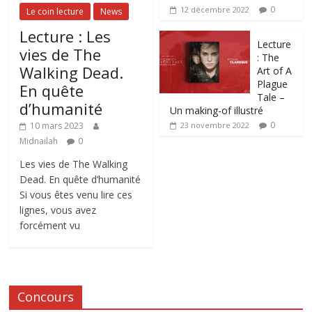
0
12 décembre 2022
Le coin lecture
News
Lecture : Les
Lecture
vies de The
: The
Walking Dead.
Art of A
Plague
En quête
Tale –
d’humanité
Un making-of illustré
0
10 mars 2023
23 novembre 2022
Midnailah
0
Les vies de The Walking
Dead. En quête d’humanité
Si vous êtes venu lire ces
lignes, vous avez
forcément vu
Concours