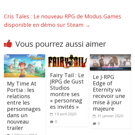
Cris Tales : Le nouveau RPG de Modus Games
disponible en démo sur Steam
→
Vous pourrez aussi aimer
Fairy Tail : Le
Le J-RPG
JRPG de Gust
Edge of
My Time At
Studios
Eternity va
Portia : les
montre ses
recevoir une
relations
« personnag
mise à jour
entre les
es invités »
majeure
personnages
19 avril 2020
dans un
31 janvier 2020
nouveau
0
0
trailer