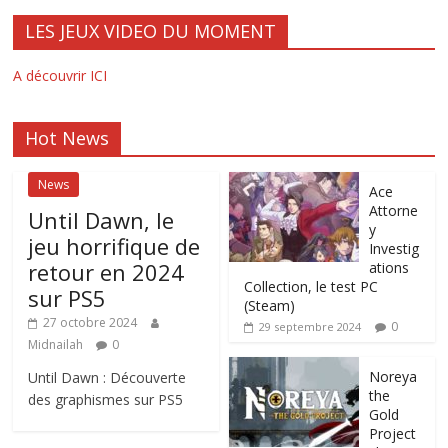
LES JEUX VIDEO DU MOMENT
A découvrir ICI
Hot News
News
Ace
Attorne
Until Dawn, le
y
jeu horrifique de
Investig
retour en 2024
ations
Collection, le test PC
sur PS5
(Steam)
27 octobre 2024
0
29 septembre 2024
Midnailah
0
Noreya
Until Dawn : Découverte
the
des graphismes sur PS5
Gold
Project