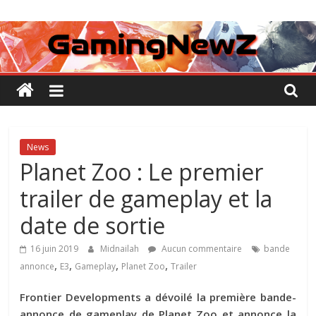
Passer
GamingNewZ
au
contenu
Tests
et
Actu
des
jeux
vidéo
News
Planet Zoo : Le premier
trailer de gameplay et la
date de sortie
16 juin 2019
Midnailah
Aucun commentaire
bande
,
,
,
,
annonce
E3
Gameplay
Planet Zoo
Trailer
Frontier Developments a dévoilé la première bande-
annonce de gameplay de Planet Zoo et annonce la