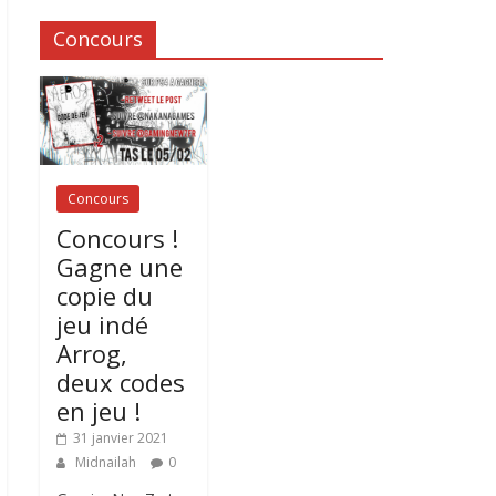
Concours
Concours
Concours !
Gagne une
copie du
jeu indé
Arrog,
deux codes
en jeu !
31 janvier 2021
Midnailah
0