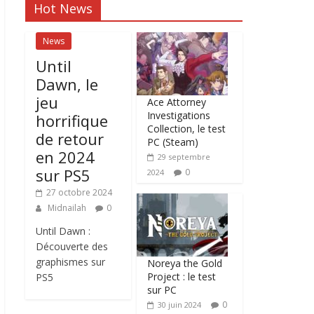
Hot News
News
Until
Dawn, le
jeu
Ace Attorney
Investigations
horrifique
Collection, le test
de retour
PC (Steam)
en 2024
29 septembre
sur PS5
0
2024
27 octobre 2024
Midnailah
0
Until Dawn :
Découverte des
graphismes sur
Noreya the Gold
Project : le test
PS5
sur PC
0
30 juin 2024