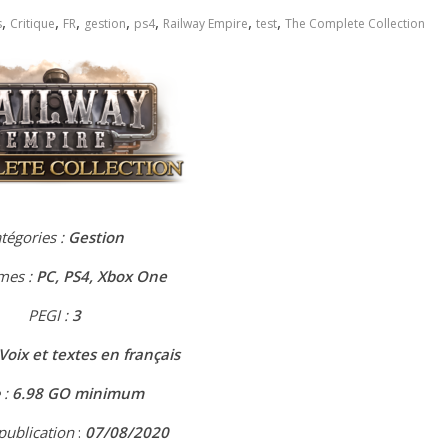
,
,
,
,
,
,
,
s
Critique
FR
gestion
ps4
Railway Empire
test
The Complete Collection
tégories :
Gestion
mes :
PC, PS4, Xbox One
PEGI :
3
Voix et textes en français
 :
6.98 GO minimum
publication
:
07/08/2020