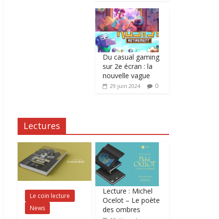
Du casual gaming
sur 2e écran : la
nouvelle vague
0
29 juin 2024
Lectures
Lecture : Michel
Le coin lecture
Ocelot – Le poète
News
des ombres