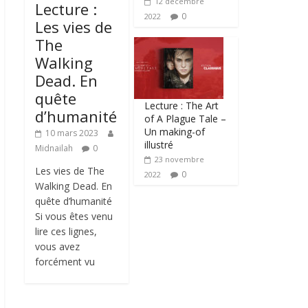
12 décembre
Lecture :
0
2022
Les vies de
The
Walking
Dead. En
quête
Lecture : The Art
d’humanité
of A Plague Tale –
Un making-of
10 mars 2023
illustré
Midnailah
0
23 novembre
Les vies de The
0
2022
Walking Dead. En
quête d’humanité
Si vous êtes venu
lire ces lignes,
vous avez
forcément vu