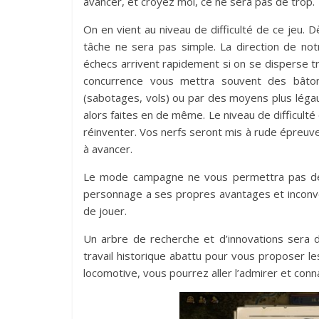
avancer, et croyez moi, ce ne sera pas de trop.
On en vient au niveau de difficulté de ce jeu.
tâche ne sera pas simple. La direction de n
échecs arrivent rapidement si on se disperse tro
concurrence vous mettra souvent des bâton
(sabotages, vols) ou par des moyens plus légaux
alors faites en de même. Le niveau de difficult
réinventer. Vos nerfs seront mis à rude épreu
à avancer.
Le mode campagne ne vous permettra pas de 
personnage a ses propres avantages et inconvén
de jouer.
Un arbre de recherche et d’innovations sera 
travail historique abattu pour vous proposer l
locomotive, vous pourrez aller l’admirer et conn