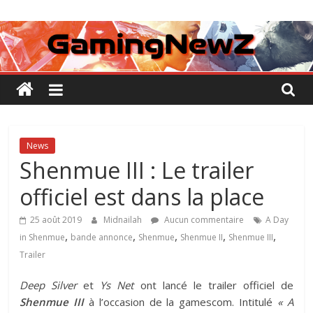
Passer
GamingNewZ
au
contenu
Tests
et
Actu
des
jeux
vidéo
News
Shenmue III : Le trailer
officiel est dans la place
25 août 2019
Midnailah
Aucun commentaire
A Day
,
,
,
,
,
in Shenmue
bande annonce
Shenmue
Shenmue II
Shenmue III
Trailer
Deep Silver
et
Ys Net
ont lancé le trailer officiel de
Shenmue III
à l’occasion de la gamescom. Intitulé
« A