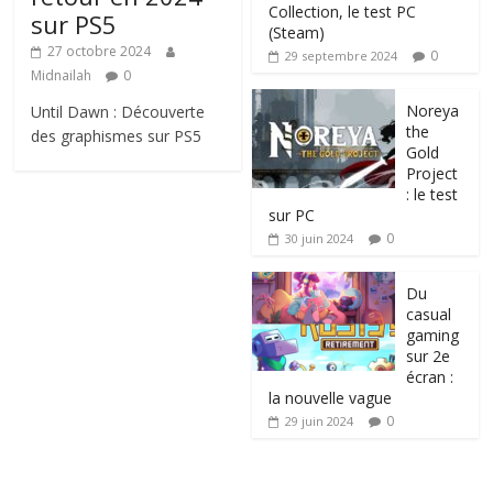
Collection, le test PC
sur PS5
(Steam)
27 octobre 2024
0
29 septembre 2024
Midnailah
0
Noreya
Until Dawn : Découverte
the
des graphismes sur PS5
Gold
Project
: le test
sur PC
0
30 juin 2024
Du
casual
gaming
sur 2e
écran :
la nouvelle vague
0
29 juin 2024