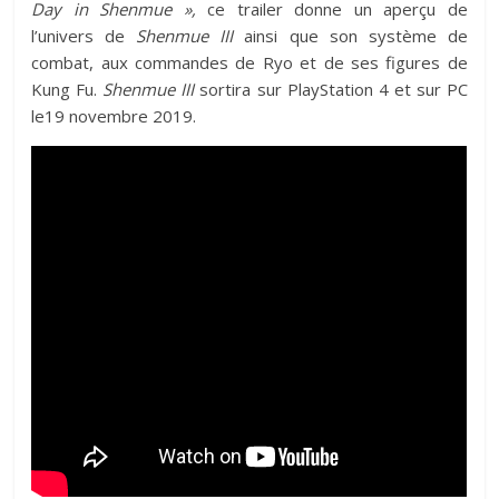
Day in Shenmue »,
ce trailer donne un aperçu de
l’univers de
Shenmue III
ainsi que son système de
combat, aux commandes de Ryo et de ses figures de
Kung Fu.
Shenmue III
sortira sur PlayStation 4 et sur PC
le19 novembre 2019.