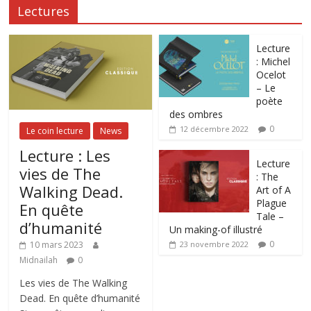
Lectures
Lecture
: Michel
Ocelot
– Le
poète
des ombres
0
12 décembre 2022
Le coin lecture
News
Lecture : Les
Lecture
vies de The
: The
Walking Dead.
Art of A
Plague
En quête
Tale –
d’humanité
Un making-of illustré
0
10 mars 2023
23 novembre 2022
Midnailah
0
Les vies de The Walking
Dead. En quête d’humanité