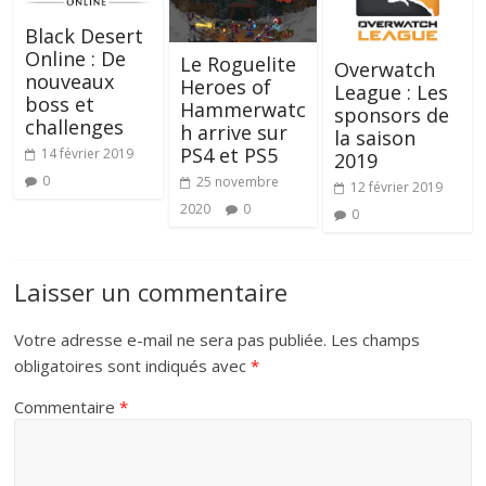
Black Desert
Online : De
Le Roguelite
Overwatch
nouveaux
Heroes of
League : Les
boss et
Hammerwatc
sponsors de
challenges
h arrive sur
la saison
PS4 et PS5
14 février 2019
2019
0
25 novembre
12 février 2019
2020
0
0
Laisser un commentaire
Votre adresse e-mail ne sera pas publiée.
Les champs
obligatoires sont indiqués avec
*
Commentaire
*