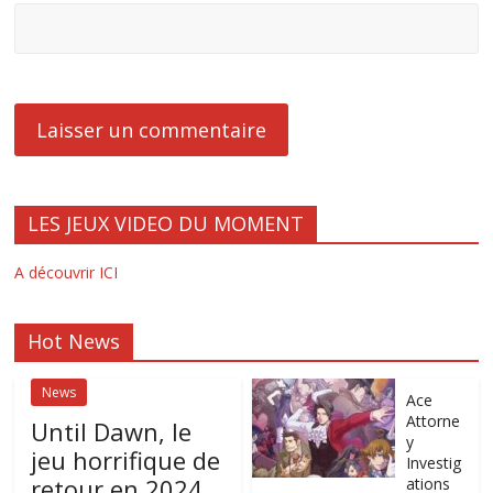
LES JEUX VIDEO DU MOMENT
A découvrir ICI
Hot News
News
Ace
Attorne
Until Dawn, le
y
jeu horrifique de
Investig
retour en 2024
ations