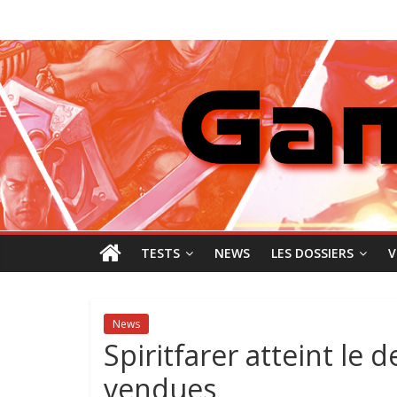
Passer
GamingNewZ
au
contenu
Tests
et
Actu
des
jeux
vidéo
TESTS
NEWS
LES DOSSIERS
V
News
Spiritfarer atteint le 
vendues