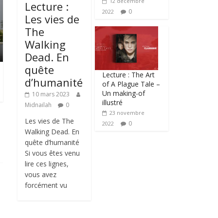
12 décembre
Lecture :
0
2022
Les vies de
The
Walking
Dead. En
quête
Lecture : The Art
d’humanité
of A Plague Tale –
Un making-of
10 mars 2023
illustré
Midnailah
0
23 novembre
Les vies de The
0
2022
Walking Dead. En
quête d’humanité
Si vous êtes venu
lire ces lignes,
vous avez
forcément vu