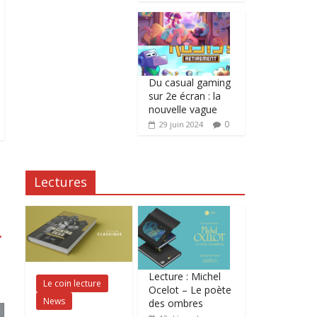
Du casual gaming
sur 2e écran : la
nouvelle vague
0
29 juin 2024
Lectures
→
Lecture : Michel
Le coin lecture
Ocelot – Le poète
News
des ombres