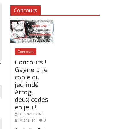
Concours
Concours
Concours !
Gagne une
copie du
jeu indé
Arrog,
deux codes
en jeu !
31 janvier 2021
Midnailah
0