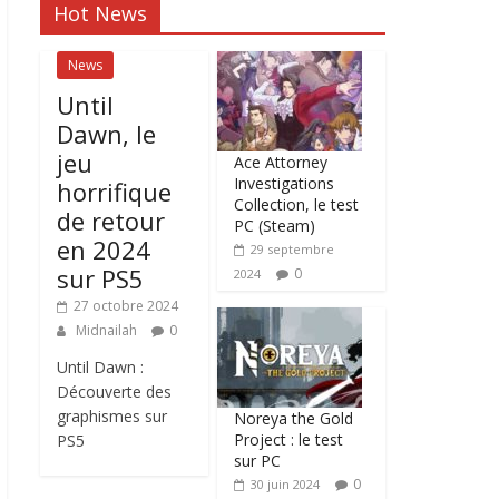
Hot News
News
Until
Dawn, le
jeu
Ace Attorney
Investigations
horrifique
Collection, le test
de retour
PC (Steam)
en 2024
29 septembre
sur PS5
0
2024
27 octobre 2024
Midnailah
0
Until Dawn :
Découverte des
graphismes sur
Noreya the Gold
Project : le test
PS5
sur PC
0
30 juin 2024