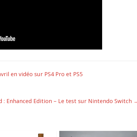
avril en vidéo sur PS4 Pro et PS5
d : Enhanced Edition – Le test sur Nintendo Switch