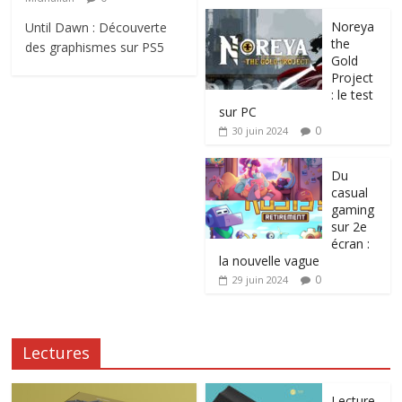
Noreya
Until Dawn : Découverte
the
des graphismes sur PS5
Gold
Project
: le test
sur PC
0
30 juin 2024
Du
casual
gaming
sur 2e
écran :
la nouvelle vague
0
29 juin 2024
Lectures
Lecture