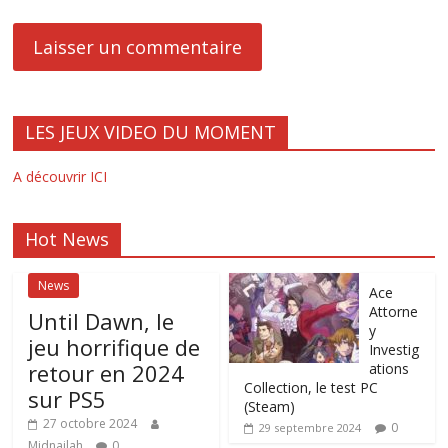
LES JEUX VIDEO DU MOMENT
A découvrir ICI
Hot News
News
Ace
Attorne
Until Dawn, le
y
jeu horrifique de
Investig
retour en 2024
ations
Collection, le test PC
sur PS5
(Steam)
27 octobre 2024
0
29 septembre 2024
Midnailah
0