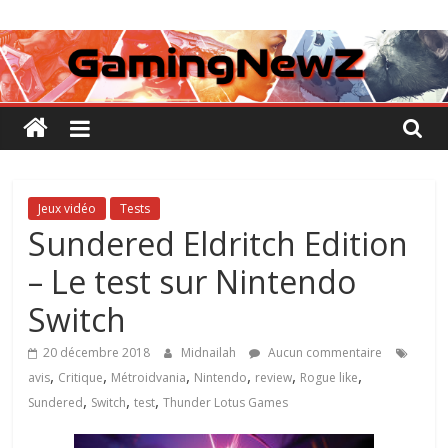
Passer
GamingNewZ
au
contenu
Tests
et
Actu
des
jeux
vidéo
Jeux vidéo
Tests
Sundered Eldritch Edition
– Le test sur Nintendo
Switch
20 décembre 2018
Midnailah
Aucun commentaire
,
,
,
,
,
,
avis
Critique
Métroidvania
Nintendo
review
Rogue like
,
,
,
Sundered
Switch
test
Thunder Lotus Games