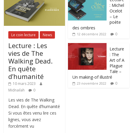
: Michel
Ocelot
– Le
poète
des ombres
0
12 décembre 2022
Le coin lecture
News
Lecture : Les
Lecture
vies de The
: The
Walking Dead.
Art of A
Plague
En quête
Tale –
d’humanité
Un making-of illustré
0
10 mars 2023
23 novembre 2022
Midnailah
0
Les vies de The Walking
Dead. En quête d’humanité
Si vous êtes venu lire ces
lignes, vous avez
forcément vu