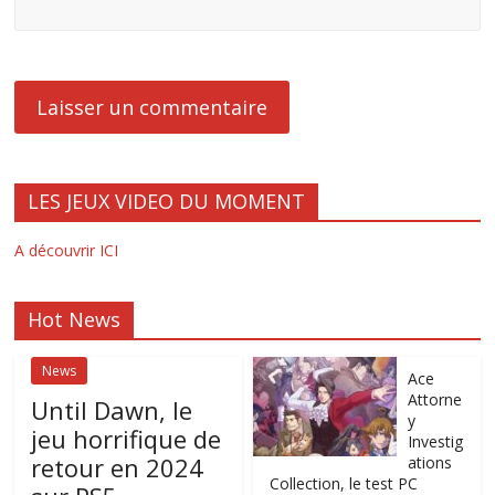
LES JEUX VIDEO DU MOMENT
A découvrir ICI
Hot News
News
Ace
Attorne
Until Dawn, le
y
jeu horrifique de
Investig
retour en 2024
ations
Collection, le test PC