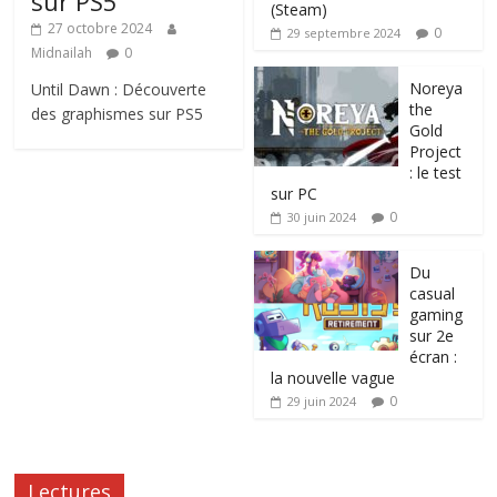
sur PS5
(Steam)
27 octobre 2024
0
29 septembre 2024
Midnailah
0
Noreya
Until Dawn : Découverte
the
des graphismes sur PS5
Gold
Project
: le test
sur PC
0
30 juin 2024
Du
casual
gaming
sur 2e
écran :
la nouvelle vague
0
29 juin 2024
Lectures