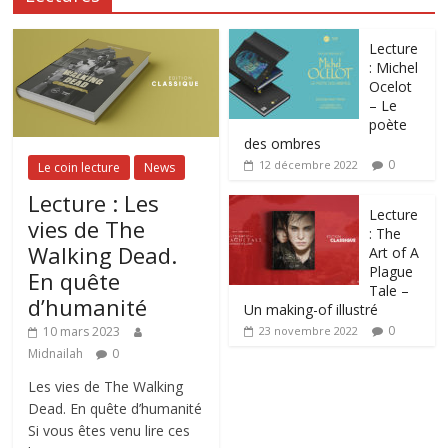
Lecture
: Michel
Ocelot
– Le
poète
des ombres
0
12 décembre 2022
Le coin lecture
News
Lecture : Les
Lecture
vies de The
: The
Walking Dead.
Art of A
Plague
En quête
Tale –
d’humanité
Un making-of illustré
0
10 mars 2023
23 novembre 2022
Midnailah
0
Les vies de The Walking
Dead. En quête d’humanité
Si vous êtes venu lire ces