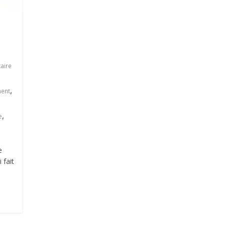
aire
,
ent
,
e
e
 fait