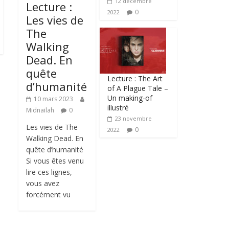
12 décembre
Lecture :
0
2022
Les vies de
The
Walking
Dead. En
quête
Lecture : The Art
d’humanité
of A Plague Tale –
Un making-of
10 mars 2023
illustré
Midnailah
0
23 novembre
Les vies de The
0
2022
Walking Dead. En
quête d’humanité
Si vous êtes venu
lire ces lignes,
vous avez
forcément vu