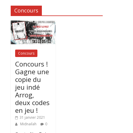
Concours
Concours
Concours !
Gagne une
copie du
jeu indé
Arrog,
deux codes
en jeu !
31 janvier 2021
Midnailah
0