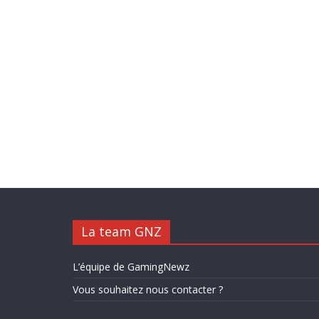
La team GNZ
L’équipe de GamingNewz
Vous souhaitez nous contacter ?