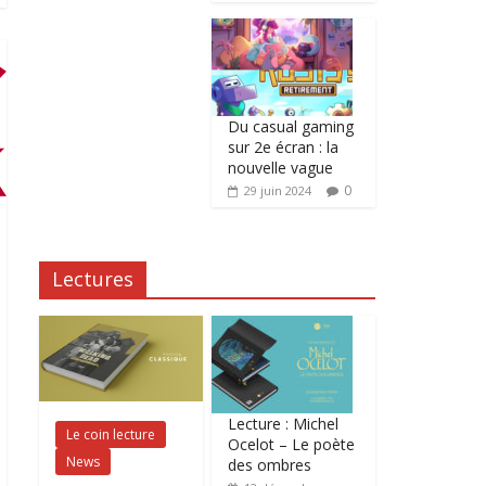
Du casual gaming
sur 2e écran : la
nouvelle vague
0
29 juin 2024
Lectures
Lecture : Michel
Le coin lecture
Ocelot – Le poète
News
des ombres