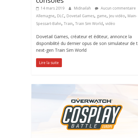
consoles
14 mars 2019
Midnailah
Aucun commentaire
,
,
,
,
,
Allemagne
DLC
Dovetail Games
game
Jeu vidéo
Main-
,
,
,
Spessart-Bahn
Train
Train Sim World
vidéo
Dovetail Games, créateur et éditeur, annonce la
disponibilité du dernier opus de son simulateur de t
next-gen Train Sim World
Lire la suite