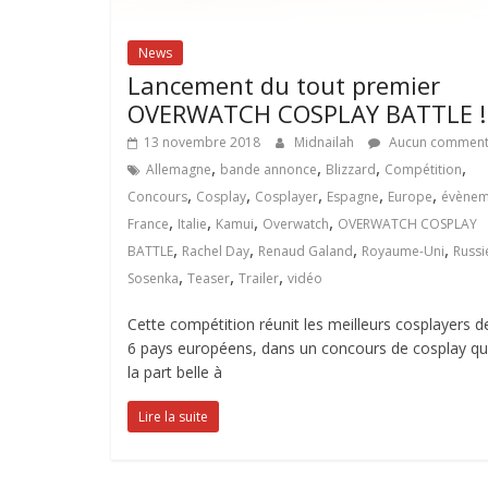
News
Lancement du tout premier
OVERWATCH COSPLAY BATTLE !
13 novembre 2018
Midnailah
Aucun comment
,
,
,
,
Allemagne
bande annonce
Blizzard
Compétition
,
,
,
,
,
Concours
Cosplay
Cosplayer
Espagne
Europe
évènem
,
,
,
,
France
Italie
Kamui
Overwatch
OVERWATCH COSPLAY
,
,
,
,
BATTLE
Rachel Day
Renaud Galand
Royaume-Uni
Russi
,
,
,
Sosenka
Teaser
Trailer
vidéo
Cette compétition réunit les meilleurs cosplayers d
6 pays européens, dans un concours de cosplay qui
la part belle à
Lire la suite