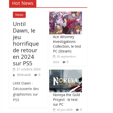
Hot News
News
Until
Dawn, le
jeu
Ace Attorney
Investigations
horrifique
Collection, le test
de retour
PC (Steam)
en 2024
29 septembre
sur PS5
0
2024
27 octobre 2024
Midnailah
0
Until Dawn :
Découverte des
graphismes sur
Noreya the Gold
Project : le test
PS5
sur PC
0
30 juin 2024