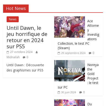
Hot News
News
Ace
Attorne
Until Dawn, le
y
jeu horrifique de
Investig
retour en 2024
ations
Collection, le test PC
sur PS5
(Steam)
27 octobre 2024
0
29 septembre 2024
Midnailah
0
Noreya
Until Dawn : Découverte
the
des graphismes sur PS5
Gold
Project
: le test
sur PC
0
30 juin 2024
Du