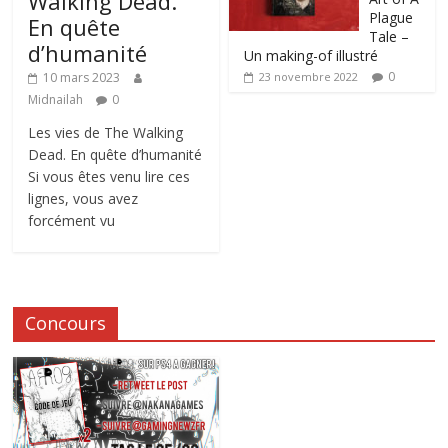
Walking Dead.
Plague
En quête
Tale –
d’humanité
Un making-of illustré
0
10 mars 2023
23 novembre 2022
Midnailah
0
Les vies de The Walking
Dead. En quête d’humanité
Si vous êtes venu lire ces
lignes, vous avez
forcément vu
Concours