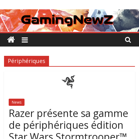
Passer
GamingNewZ
au
contenu
Tests
et
Actu
des
jeux
Périphériques
vidéo
News
Razer présente sa gamme
de périphériques édition
Star Wars Stormtrooper™