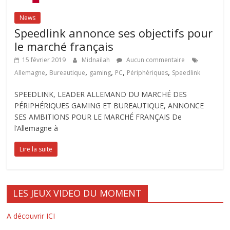
News
Speedlink annonce ses objectifs pour
le marché français
15 février 2019
Midnailah
Aucun commentaire
,
,
,
,
,
Allemagne
Bureautique
gaming
PC
Périphériques
Speedlink
SPEEDLINK, LEADER ALLEMAND DU MARCHÉ DES
PÉRIPHÉRIQUES GAMING ET BUREAUTIQUE, ANNONCE
SES AMBITIONS POUR LE MARCHÉ FRANÇAIS De
l’Allemagne à
Lire la suite
LES JEUX VIDEO DU MOMENT
A découvrir ICI