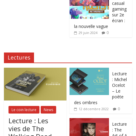
casual
gaming
sur 2e
écran :
la nouvelle vague
0
29 juin 2024
Lectures
Lecture
: Michel
Ocelot
– Le
poète
des ombres
0
12 décembre 2022
Le coin lecture
News
Lecture : Les
Lecture
vies de The
: The
Art of A