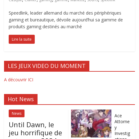
Speedlink, leader allemand du marché des périphériques
gaming et bureautique, dévoile aujourd’hui sa gamme de
produits gaming destinés au marché
Lire la suite
LES JEUX VIDEO DU MOMENT
A découvrir ICI
Hot News
News
Ace
Attorne
Until Dawn, le
y
jeu horrifique de
Investig