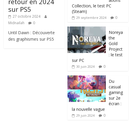
retour en 2024
ations
Collection, le test PC
sur PS5
(Steam)
27 octobre 2024
0
29 septembre 2024
Midnailah
0
Noreya
Until Dawn : Découverte
the
des graphismes sur PS5
Gold
Project
: le test
sur PC
0
30 juin 2024
Du
casual
gaming
sur 2e
écran :
la nouvelle vague
0
29 juin 2024