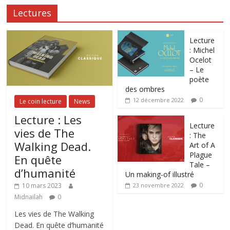
Lectures
Lecture
: Michel
Ocelot
– Le
poète
des ombres
0
12 décembre 2022
Le coin lecture
News
Lecture : Les
Lecture
vies de The
: The
Walking Dead.
Art of A
Plague
En quête
Tale –
d’humanité
Un making-of illustré
0
10 mars 2023
23 novembre 2022
Midnailah
0
Les vies de The Walking
Dead. En quête d’humanité