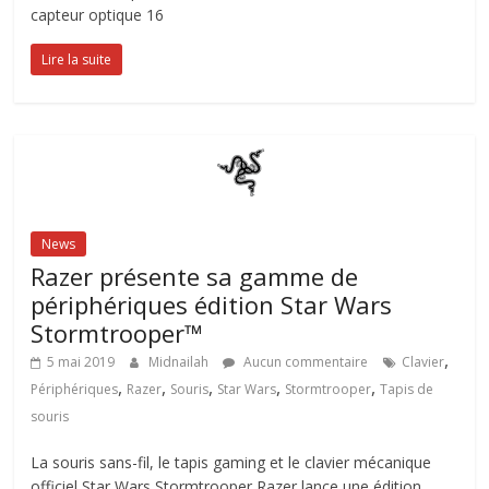
capteur optique 16
Lire la suite
News
Razer présente sa gamme de
périphériques édition Star Wars
Stormtrooper™
,
5 mai 2019
Midnailah
Aucun commentaire
Clavier
,
,
,
,
,
Périphériques
Razer
Souris
Star Wars
Stormtrooper
Tapis de
souris
La souris sans-fil, le tapis gaming et le clavier mécanique
officiel Star Wars Stormtrooper Razer lance une édition