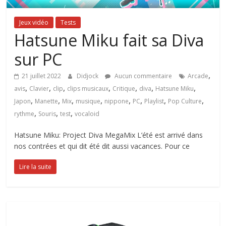
Jeux vidéo
Tests
Hatsune Miku fait sa Diva
sur PC
,
21 juillet 2022
Didjock
Aucun commentaire
Arcade
,
,
,
,
,
,
,
avis
Clavier
clip
clips musicaux
Critique
diva
Hatsune Miku
,
,
,
,
,
,
,
,
Japon
Manette
Mix
musique
nippone
PC
Playlist
Pop Culture
,
,
,
rythme
Souris
test
vocaloid
Hatsune Miku: Project Diva MegaMix L’été est arrivé dans
nos contrées et qui dit été dit aussi vacances. Pour ce
Lire la suite