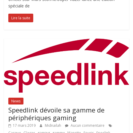
spéciale de
Lire la suite
News
Speedlink dévoile sa gamme de
périphériques gaming
17 mars 2019
Midnailah
Aucun commentaire
,
,
,
,
,
,
Casque
Clavier
gaming
gamme
Manette
Souris
Speelink