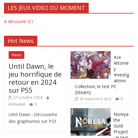
LES JEUX VIDEO DU MOMENT
A découvrir ICI
Hot News
News
Ace
Attorne
Until Dawn, le
y
jeu horrifique de
Investig
retour en 2024
ations
Collection, le test PC
sur PS5
(Steam)
27 octobre 2024
0
29 septembre 2024
Midnailah
0
Noreya
Until Dawn : Découverte
the
des graphismes sur PS5
Gold
Project
: le test