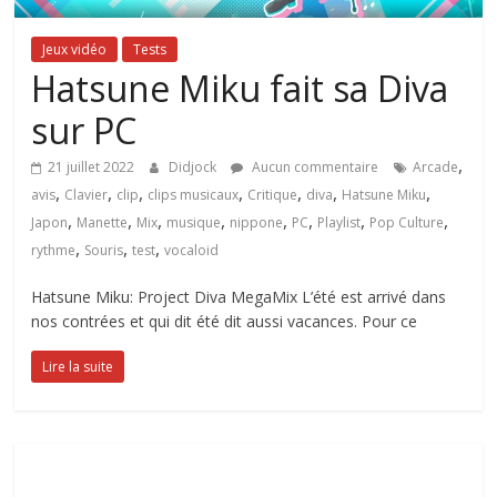
Jeux vidéo
Tests
Hatsune Miku fait sa Diva
sur PC
,
21 juillet 2022
Didjock
Aucun commentaire
Arcade
,
,
,
,
,
,
,
avis
Clavier
clip
clips musicaux
Critique
diva
Hatsune Miku
,
,
,
,
,
,
,
,
Japon
Manette
Mix
musique
nippone
PC
Playlist
Pop Culture
,
,
,
rythme
Souris
test
vocaloid
Hatsune Miku: Project Diva MegaMix L’été est arrivé dans
nos contrées et qui dit été dit aussi vacances. Pour ce
Lire la suite