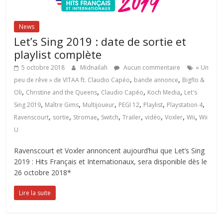
News
Let’s Sing 2019 : date de sortie et
playlist complète
5 octobre 2018
Midnailah
Aucun commentaire
« Un
,
,
peu de rêve » de VITAA ft. Claudio Capéo
bande annonce
Bigflo &
,
,
,
,
Oli
Christine and the Queens
Claudio Capéo
Koch Media
Let's
,
,
,
,
,
,
Sing 2019
Maître Gims
Multijoueur
PEGI 12
Playlist
Playstation 4
,
,
,
,
,
,
,
,
Ravenscourt
sortie
Stromae
Switch
Trailer
vidéo
Voxler
Wii
Wii
U
Ravenscourt et Voxler annoncent aujourd’hui que Let’s Sing
2019 : Hits Français et Internationaux, sera disponible dès le
26 octobre 2018*
Lire la suite