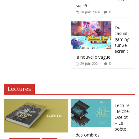
sur PC
0
30 juin 2024
Du
casual
gaming
sur 2e
écran :
la nouvelle vague
0
29 juin 2024
Lectures
Lecture
: Michel
Ocelot
– Le
poète
des ombres