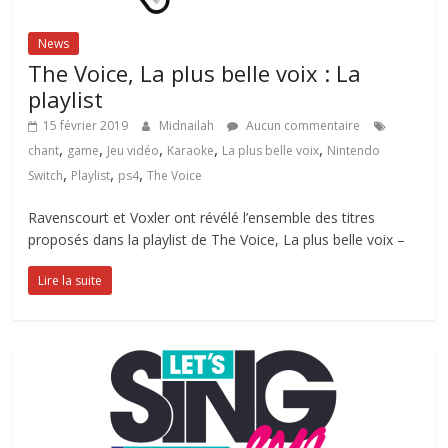
News
The Voice, La plus belle voix : La
playlist
15 février 2019
Midnailah
Aucun commentaire
,
,
,
,
,
chant
game
Jeu vidéo
Karaoke
La plus belle voix
Nintendo
,
,
,
Switch
Playlist
ps4
The Voice
Ravenscourt et Voxler ont révélé l’ensemble des titres
proposés dans la playlist de The Voice, La plus belle voix –
Lire la suite