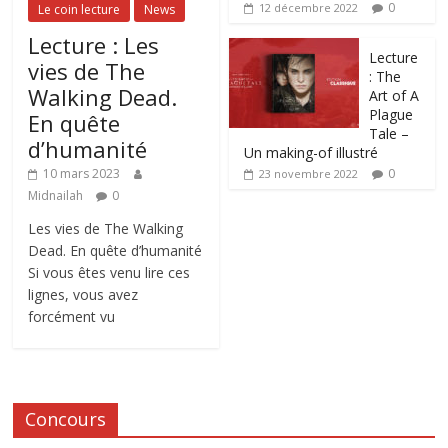
0
12 décembre 2022
Le coin lecture
News
Lecture : Les
Lecture
vies de The
: The
Walking Dead.
Art of A
Plague
En quête
Tale –
d’humanité
Un making-of illustré
0
10 mars 2023
23 novembre 2022
Midnailah
0
Les vies de The Walking
Dead. En quête d’humanité
Si vous êtes venu lire ces
lignes, vous avez
forcément vu
Concours