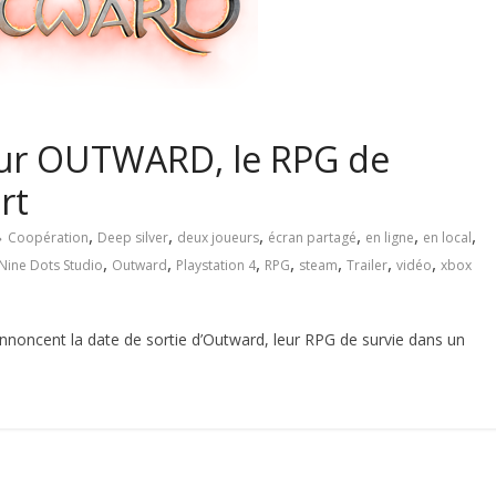
our OUTWARD, le RPG de
rt
,
,
,
,
,
,
Coopération
Deep silver
deux joueurs
écran partagé
en ligne
en local
,
,
,
,
,
,
,
Nine Dots Studio
Outward
Playstation 4
RPG
steam
Trailer
vidéo
xbox
annoncent la date de sortie d’Outward, leur RPG de survie dans un