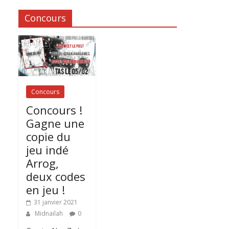
Concours
Concours
Concours !
Gagne une
copie du
jeu indé
Arrog,
deux codes
en jeu !
31 janvier 2021
Midnailah
0