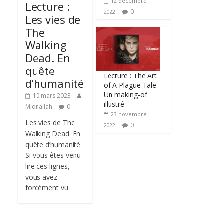
12 décembre
Lecture :
0
2022
Les vies de
The
Walking
Dead. En
quête
Lecture : The Art
d’humanité
of A Plague Tale –
Un making-of
10 mars 2023
illustré
Midnailah
0
23 novembre
Les vies de The
0
2022
Walking Dead. En
quête d’humanité
Si vous êtes venu
lire ces lignes,
vous avez
forcément vu