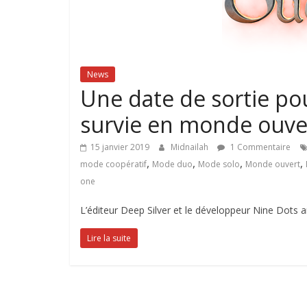
News
Une date de sortie p
survie en monde ouve
15 janvier 2019
Midnailah
1 Commentaire
,
,
,
,
mode coopératif
Mode duo
Mode solo
Monde ouvert
one
L’éditeur Deep Silver et le développeur Nine Dots 
Lire la suite