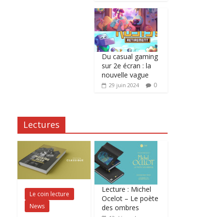
Du casual gaming
sur 2e écran : la
nouvelle vague
0
29 juin 2024
Lectures
Lecture : Michel
Le coin lecture
Ocelot – Le poète
News
des ombres