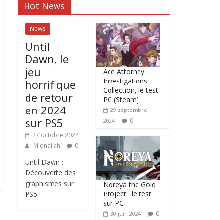
Hot News
News
Until
Dawn, le
jeu
Ace Attorney
Investigations
horrifique
Collection, le test
de retour
PC (Steam)
en 2024
29 septembre
sur PS5
0
2024
27 octobre 2024
Midnailah
0
Until Dawn :
Découverte des
graphismes sur
Noreya the Gold
Project : le test
PS5
sur PC
0
30 juin 2024