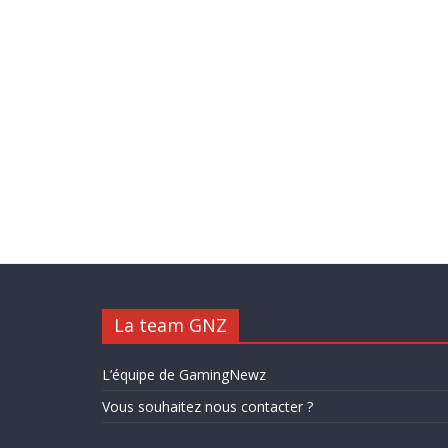
La team GNZ
L’équipe de GamingNewz
Vous souhaitez nous contacter ?