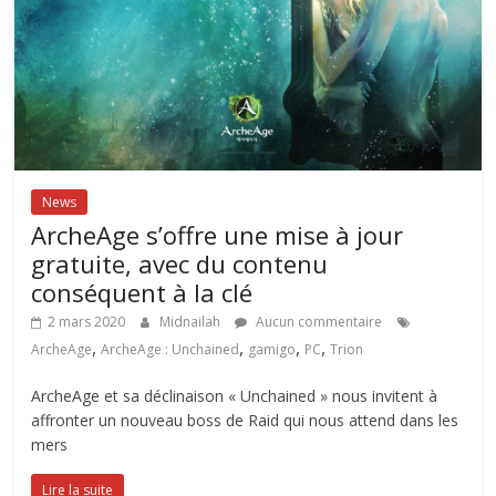
News
ArcheAge s’offre une mise à jour
gratuite, avec du contenu
conséquent à la clé
2 mars 2020
Midnailah
Aucun commentaire
,
,
,
,
ArcheAge
ArcheAge : Unchained
gamigo
PC
Trion
ArcheAge et sa déclinaison « Unchained » nous invitent à
affronter un nouveau boss de Raid qui nous attend dans les
mers
Lire la suite