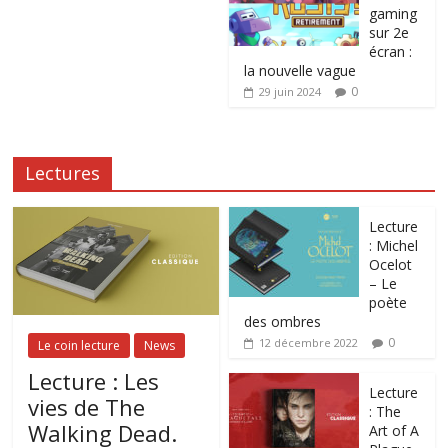
gaming
sur 2e
écran :
la nouvelle vague
0
29 juin 2024
Lectures
Lecture
: Michel
Ocelot
– Le
poète
des ombres
0
12 décembre 2022
Le coin lecture
News
Lecture : Les
Lecture
vies de The
: The
Walking Dead.
Art of A