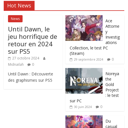
Hot News
News
Ace
Attorne
Until Dawn, le
y
jeu horrifique de
Investig
retour en 2024
ations
Collection, le test PC
sur PS5
(Steam)
27 octobre 2024
0
29 septembre 2024
Midnailah
0
Noreya
Until Dawn : Découverte
the
des graphismes sur PS5
Gold
Project
: le test
sur PC
0
30 juin 2024
Du
casual