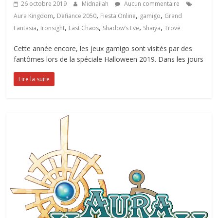
26 octobre 2019
Midnailah
Aucun commentaire
,
,
,
,
Aura Kingdom
Defiance 2050
Fiesta Online
gamigo
Grand
,
,
,
,
,
Fantasia
Ironsight
Last Chaos
Shadow’s Eve
Shaiya
Trove
Cette année encore, les jeux gamigo sont visités par des
fantômes lors de la spéciale Halloween 2019. Dans les jours
Lire la suite