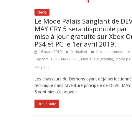
News
Le Mode Palais Sanglant de DEV
MAY CRY 5 sera disponible par
mise à jour gratuite sur Xbox O
PS4 et PC le 1er avril 2019.
16 mars 2019
Midnailah
Aucun commentaire
,
,
,
Capcom
DEVIL MAY CRY 5
Mise à jour gratuite
Mode pal
sanglant
Les chasseurs de Démons ayant déjà perfectionné 
technique dans l’aventure principale de DEVIL MAY
5 vont bientôt pouvoir
Lire la suite