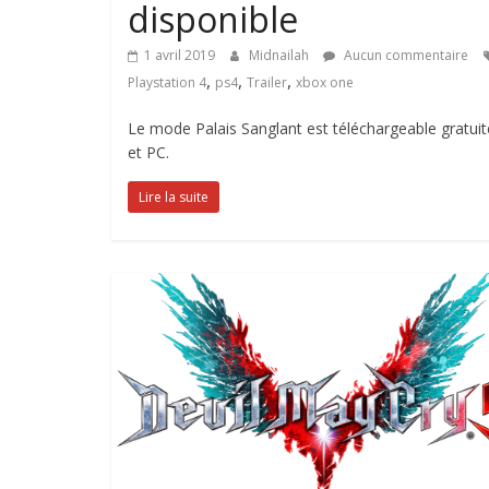
disponible
1 avril 2019
Midnailah
Aucun commentaire
,
,
,
Playstation 4
ps4
Trailer
xbox one
Le mode Palais Sanglant est téléchargeable gratui
et PC.
Lire la suite