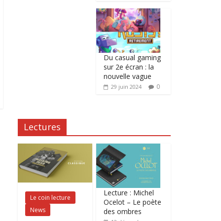
Du casual gaming
sur 2e écran : la
nouvelle vague
0
29 juin 2024
Lectures
Lecture : Michel
Le coin lecture
Ocelot – Le poète
News
des ombres