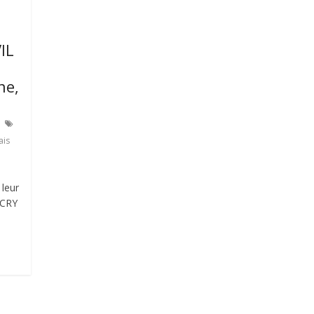
IL
ne,
ais
leur
 CRY