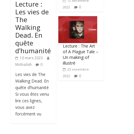
12 décembre
Lecture :
0
2022
Les vies de
The
Walking
Dead. En
quête
Lecture : The Art
d’humanité
of A Plague Tale –
Un making-of
10 mars 2023
illustré
Midnailah
0
23 novembre
Les vies de The
0
2022
Walking Dead. En
quête d’humanité
Si vous êtes venu
lire ces lignes,
vous avez
forcément vu