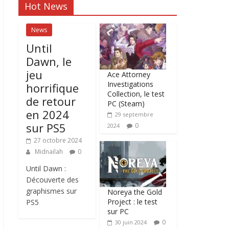
Hot News
News
Until
Dawn, le
jeu
Ace Attorney
Investigations
horrifique
Collection, le test
de retour
PC (Steam)
en 2024
29 septembre
sur PS5
0
2024
27 octobre 2024
Midnailah
0
Until Dawn :
Découverte des
graphismes sur
Noreya the Gold
Project : le test
PS5
sur PC
0
30 juin 2024