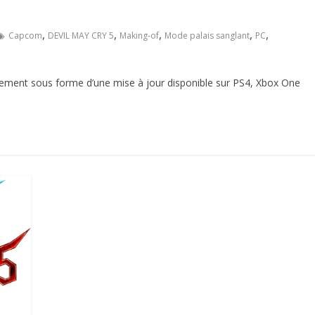
,
,
,
,
,
Capcom
DEVIL MAY CRY 5
Making-of
Mode palais sanglant
PC
tement sous forme d’une mise à jour disponible sur PS4, Xbox One