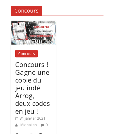
Concours
Concours
Concours !
Gagne une
copie du
jeu indé
Arrog,
deux codes
en jeu !
31 janvier 2021
Midnailah
0