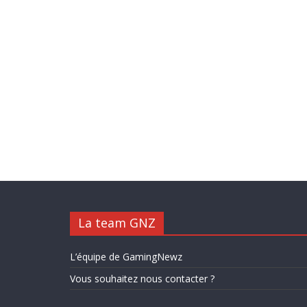
La team GNZ
L’équipe de GamingNewz
Vous souhaitez nous contacter ?