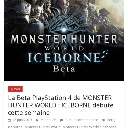
News
La Beta PlayStation 4 de MONSTER
HUNTER WORLD : ICEBORNE débute
cette semaine
,
18 juin 2019
Midnailah
Aucun commentaire
Beta
,
,
,
Iceborne
Monster Hunter world
Monster Hunter World : Iceborne