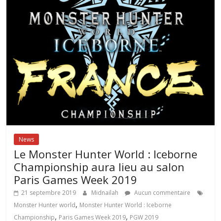
News
Le Monster Hunter World : Iceborne
Championship aura lieu au salon
Paris Games Week 2019
21 septembre 2019
Midnailah
Aucun commentaire
,
Monster Hunter world
Monster Hunter World : Iceborne
,
,
Championship
Paris Games Week 2019
PGW 2019