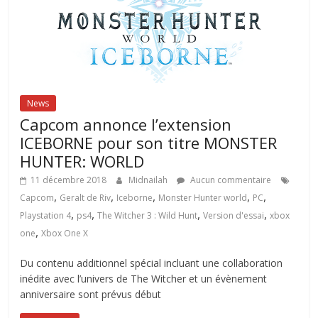
News
Capcom annonce l’extension
ICEBORNE pour son titre MONSTER
HUNTER: WORLD
11 décembre 2018
Midnailah
Aucun commentaire
,
,
,
,
,
Capcom
Geralt de Riv
Iceborne
Monster Hunter world
PC
,
,
,
,
Playstation 4
ps4
The Witcher 3 : Wild Hunt
Version d'essai
xbox
,
one
Xbox One X
Du contenu additionnel spécial incluant une collaboration
inédite avec l’univers de The Witcher et un évènement
anniversaire sont prévus début