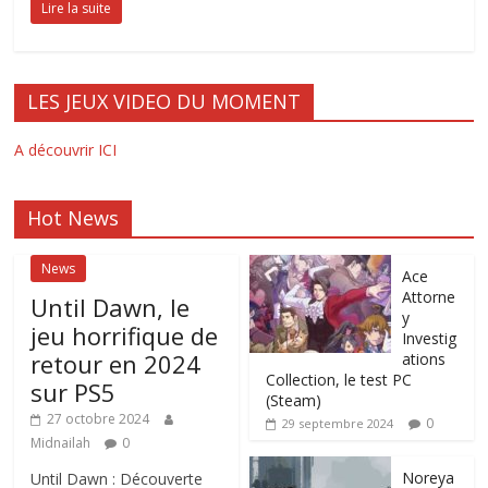
Lire la suite
LES JEUX VIDEO DU MOMENT
A découvrir ICI
Hot News
News
Ace
Attorne
Until Dawn, le
y
jeu horrifique de
Investig
retour en 2024
ations
Collection, le test PC
sur PS5
(Steam)
27 octobre 2024
0
29 septembre 2024
Midnailah
0
Noreya
Until Dawn : Découverte