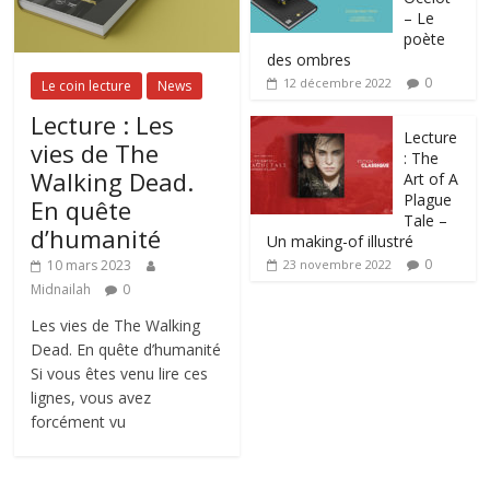
– Le
poète
des ombres
0
12 décembre 2022
Le coin lecture
News
Lecture : Les
Lecture
vies de The
: The
Walking Dead.
Art of A
Plague
En quête
Tale –
d’humanité
Un making-of illustré
0
10 mars 2023
23 novembre 2022
Midnailah
0
Les vies de The Walking
Dead. En quête d’humanité
Si vous êtes venu lire ces
lignes, vous avez
forcément vu