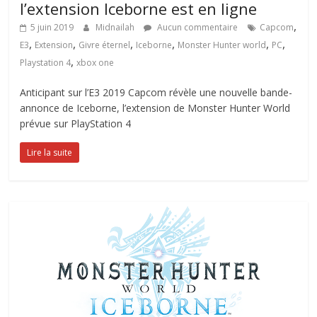
l’extension Iceborne est en ligne
,
5 juin 2019
Midnailah
Aucun commentaire
Capcom
,
,
,
,
,
,
E3
Extension
Givre éternel
Iceborne
Monster Hunter world
PC
,
Playstation 4
xbox one
Anticipant sur l’E3 2019 Capcom révèle une nouvelle bande-
annonce de Iceborne, l’extension de Monster Hunter World
prévue sur PlayStation 4
Lire la suite