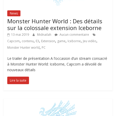
News
Monster Hunter World : Des détails
sur la colossale extension Iceborne
13 mai 2019
Midnailah
Aucun commentaire
,
,
,
,
,
,
,
Capcom
contenu
E3
Extension
game
Iceborne
Jeu vidéo
,
Monster Hunter world
PC
Le trailer de présentation A l’occasion d’un stream consacré
à Monster Hunter World: Iceborne, Capcom a dévoilé de
nouveaux détails
Lire la suite