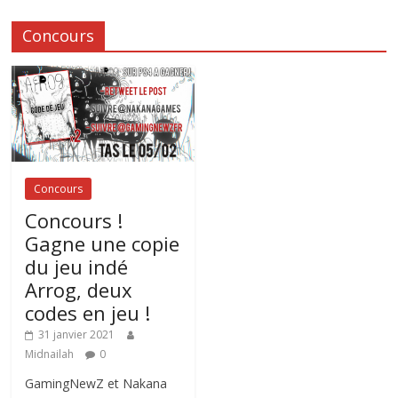
Concours
Concours
Concours !
Gagne une copie
du jeu indé
Arrog, deux
codes en jeu !
31 janvier 2021
Midnailah
0
GamingNewZ et Nakana