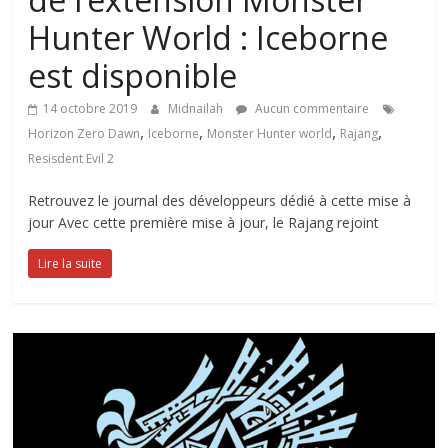
Hunter World : Iceborne
est disponible
14 octobre 2019
Midnailah
Aucun commentaire
,
,
,
,
Horizon Zero Dawn
Iceborne
Monster Hunter world
Rajang
Resisdent Evil 2
Retrouvez le journal des développeurs dédié à cette mise à
jour Avec cette première mise à jour, le Rajang rejoint
Lire la suite