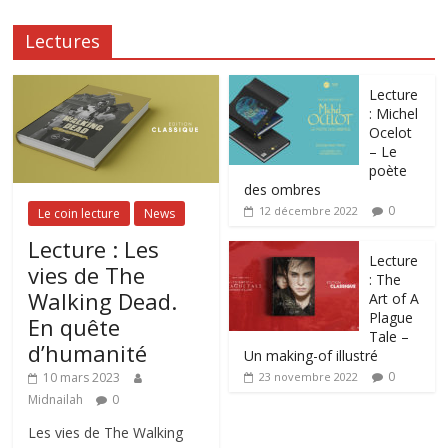
Lectures
Lecture
: Michel
Ocelot
– Le
poète
des ombres
0
12 décembre 2022
Le coin lecture
News
Lecture : Les
Lecture
vies de The
: The
Walking Dead.
Art of A
Plague
En quête
Tale –
d’humanité
Un making-of illustré
0
10 mars 2023
23 novembre 2022
Midnailah
0
Les vies de The Walking