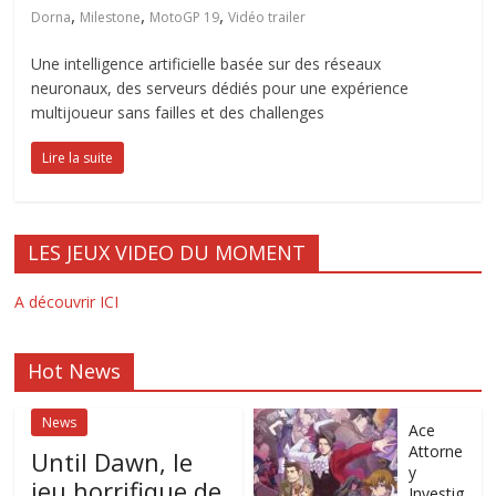
,
,
,
Dorna
Milestone
MotoGP 19
Vidéo trailer
Une intelligence artificielle basée sur des réseaux
neuronaux, des serveurs dédiés pour une expérience
multijoueur sans failles et des challenges
Lire la suite
LES JEUX VIDEO DU MOMENT
A découvrir ICI
Hot News
News
Ace
Attorne
Until Dawn, le
y
jeu horrifique de
Investig