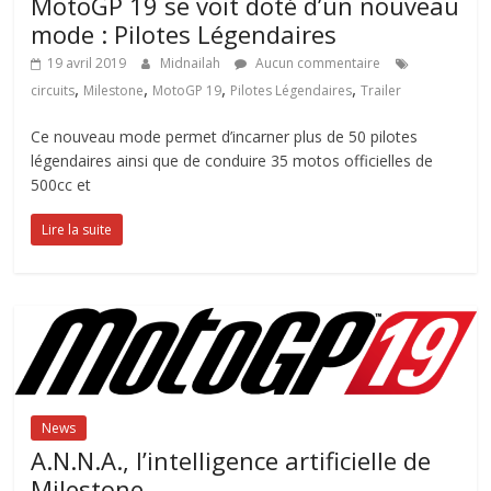
MotoGP 19 se voit doté d’un nouveau
mode : Pilotes Légendaires
19 avril 2019
Midnailah
Aucun commentaire
,
,
,
,
circuits
Milestone
MotoGP 19
Pilotes Légendaires
Trailer
Ce nouveau mode permet d’incarner plus de 50 pilotes
légendaires ainsi que de conduire 35 motos officielles de
500cc et
Lire la suite
News
A.N.N.A., l’intelligence artificielle de
Milestone