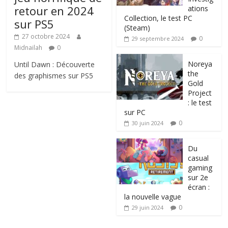
retour en 2024
ations
Collection, le test PC
sur PS5
(Steam)
27 octobre 2024
0
29 septembre 2024
Midnailah
0
Noreya
Until Dawn : Découverte
the
des graphismes sur PS5
Gold
Project
: le test
sur PC
0
30 juin 2024
Du
casual
gaming
sur 2e
écran :
la nouvelle vague
0
29 juin 2024