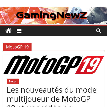
Passer
GamingNewZ
au
contenu
Tests
et
Actu
des
jeux
MotoGP 19
vidéo
News
Les nouveautés du mode
multijoueur de MotoGP