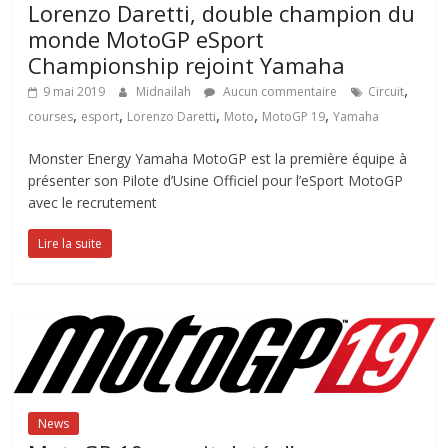
Lorenzo Daretti, double champion du
monde MotoGP eSport
Championship rejoint Yamaha
,
9 mai 2019
Midnailah
Aucun commentaire
Circuit
,
,
,
,
,
courses
esport
Lorenzo Daretti
Moto
MotoGP 19
Yamaha
Monster Energy Yamaha MotoGP est la première équipe à
présenter son Pilote d’Usine Officiel pour l’eSport MotoGP
avec le recrutement
Lire la suite
News