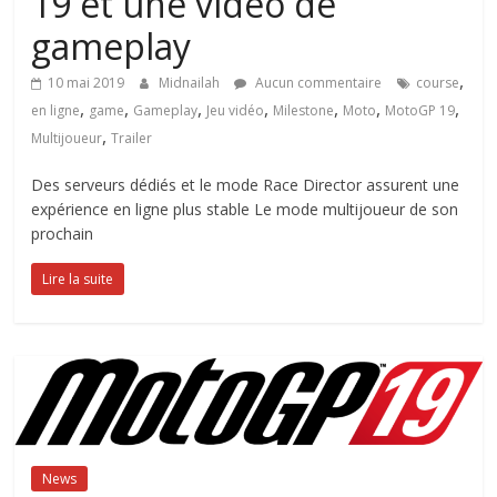
19 et une vidéo de
gameplay
,
10 mai 2019
Midnailah
Aucun commentaire
course
,
,
,
,
,
,
,
en ligne
game
Gameplay
Jeu vidéo
Milestone
Moto
MotoGP 19
,
Multijoueur
Trailer
Des serveurs dédiés et le mode Race Director assurent une
expérience en ligne plus stable Le mode multijoueur de son
prochain
Lire la suite
News