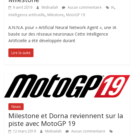
,
9 avril 2019
Midnailah
Aucun commentaire
IA
,
,
Intelligence artificielle
Milestone
MotoGP 19
A.N.N.A. pour « Artificial Neural Network Agent », une IA
basée sur des réseaux neuronaux Cette Intelligence
Artificielle a été développée durant
Lire la suite
News
Milestone et Dorna reviennent sur la
piste avec MotoGP 19
12 mars 2019
Midnailah
Aucun commentaire