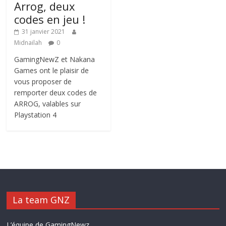
Arrog, deux
codes en jeu !
31 janvier 2021
Midnailah
0
GamingNewZ et Nakana
Games ont le plaisir de
vous proposer de
remporter deux codes de
ARROG, valables sur
Playstation 4
La team GNZ
L’équipe de GamingNewz