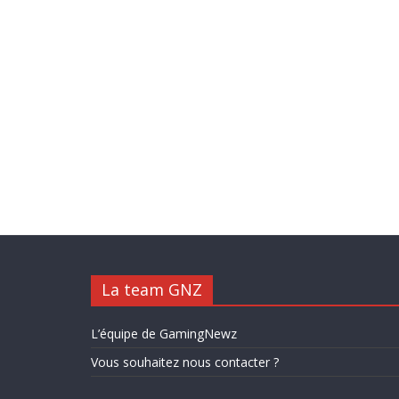
La team GNZ
L’équipe de GamingNewz
Vous souhaitez nous contacter ?