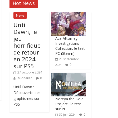
Hot News
News
Until
Dawn, le
jeu
Ace Attorney
Investigations
horrifique
Collection, le test
de retour
PC (Steam)
en 2024
29 septembre
sur PS5
0
2024
27 octobre 2024
Midnailah
0
Until Dawn :
Découverte des
graphismes sur
Noreya the Gold
Project : le test
PS5
sur PC
0
30 juin 2024