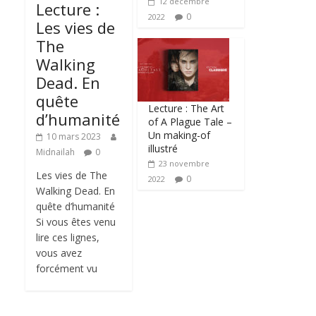
12 décembre
Lecture :
0
2022
Les vies de
The
Walking
Dead. En
quête
Lecture : The Art
d’humanité
of A Plague Tale –
Un making-of
10 mars 2023
illustré
Midnailah
0
23 novembre
Les vies de The
0
2022
Walking Dead. En
quête d’humanité
Si vous êtes venu
lire ces lignes,
vous avez
forcément vu