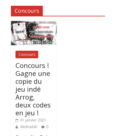
Concours
Concours
Concours !
Gagne une
copie du
jeu indé
Arrog,
deux codes
en jeu !
31 janvier 2021
Midnailah
0