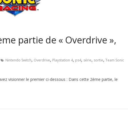
ème partie de « Overdrive »,
,
,
,
,
,
,
Nintendo Switch
Overdrive
Playstation 4
ps4
série
sortie
Team Sonic
ez visionner le premier ci-dessous : Dans cette 2ème partie, le