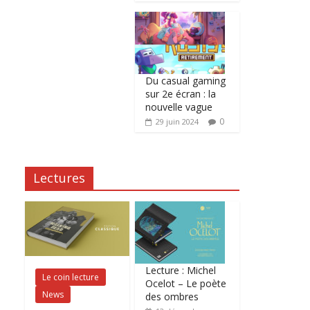
Du casual gaming
sur 2e écran : la
nouvelle vague
0
29 juin 2024
Lectures
Lecture : Michel
Le coin lecture
Ocelot – Le poète
News
des ombres