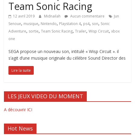
Team Sonic Racing
12 avril 2019
Midnailah
Aucun commentaire
Jun
,
,
,
,
,
,
Senoue
musique
Nintendo
Playstation 4
ps4
son
Sonic
,
,
,
,
,
Adventure
sortie
Team Sonic Racing
Trailer
Wisp Circuit
xbox
one
SEGA propose un nouveau son, intitulé « Wisp Circuit ». il
s’agit d’une musique originale du célèbre Sound Director des
Lire la suite
LES JEUX VIDEO DU MOMENT
A découvrir ICI
Hot News