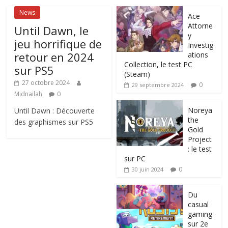
News
Ace
Attorne
Until Dawn, le
y
jeu horrifique de
Investig
retour en 2024
ations
Collection, le test PC
sur PS5
(Steam)
27 octobre 2024
0
29 septembre 2024
Midnailah
0
Noreya
Until Dawn : Découverte
the
des graphismes sur PS5
Gold
Project
: le test
sur PC
0
30 juin 2024
Du
casual
gaming
sur 2e