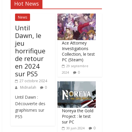
Hot News
News
Until
Dawn, le
jeu
Ace Attorney
Investigations
horrifique
Collection, le test
de retour
PC (Steam)
en 2024
29 septembre
sur PS5
0
2024
27 octobre 2024
Midnailah
0
Until Dawn :
Découverte des
graphismes sur
Noreya the Gold
Project : le test
PS5
sur PC
0
30 juin 2024