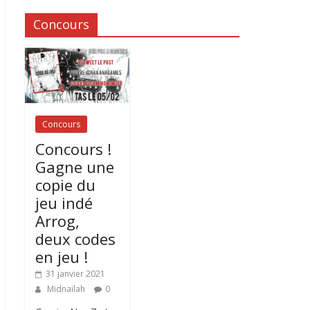
Concours
Concours
Concours !
Gagne une
copie du
jeu indé
Arrog,
deux codes
en jeu !
31 janvier 2021
Midnailah
0