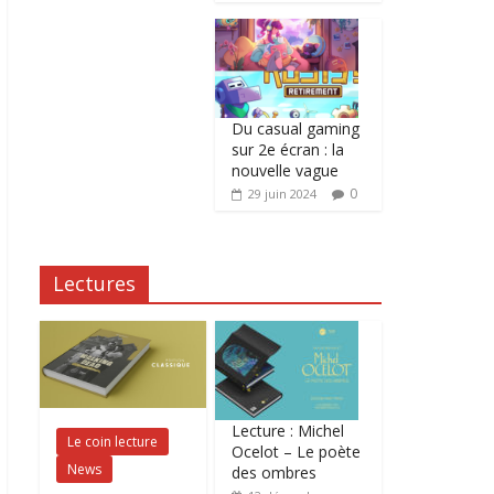
Du casual gaming
sur 2e écran : la
nouvelle vague
0
29 juin 2024
Lectures
Lecture : Michel
Le coin lecture
Ocelot – Le poète
News
des ombres