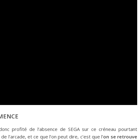
MENCE
 donc profité de l’absence de SEGA sur ce créneau pourtant
e l’arcade, et ce que l’on peut dire, c’est que l’
on se retrouve