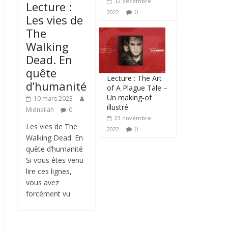
12 décembre
Lecture :
0
2022
Les vies de
The
Walking
Dead. En
quête
Lecture : The Art
d’humanité
of A Plague Tale –
Un making-of
10 mars 2023
illustré
Midnailah
0
23 novembre
Les vies de The
0
2022
Walking Dead. En
quête d’humanité
Si vous êtes venu
lire ces lignes,
vous avez
forcément vu