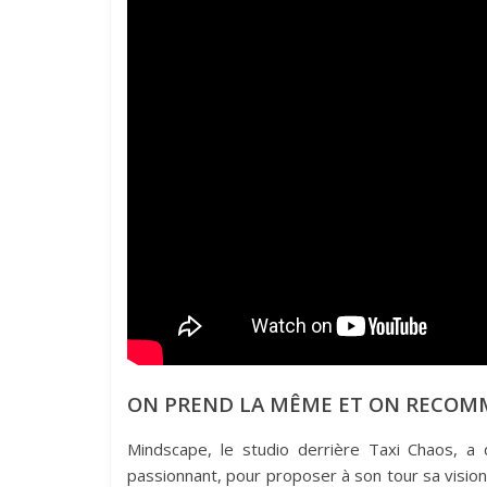
ON PREND LA MÊME ET ON RECOM
Mindscape, le studio derrière Taxi Chaos, a
passionnant, pour proposer à son tour sa vision d