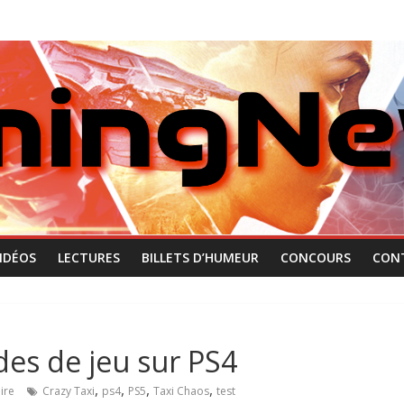
IDÉOS
LECTURES
BILLETS D’HUMEUR
CONCOURS
CON
des de jeu sur PS4
,
,
,
,
ire
Crazy Taxi
ps4
PS5
Taxi Chaos
test