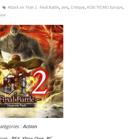
,
,
,
,
Attack on Titan 2 : Final Battle
avis
Critique
KOEI TECMO Europe
one
atégories :
Action
mes :
PS4, Xbox One, PC