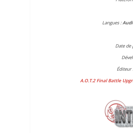
Langues :
Audi
Date de 
Dével
Éditeur 
A.O.T.2 Final Battle Upg