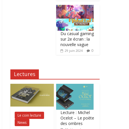
Du casual gaming
sur 2e écran : la
nouvelle vague
0
29 juin 2024
Lectures
Lecture : Michel
Le coin lecture
Ocelot – Le poète
News
des ombres