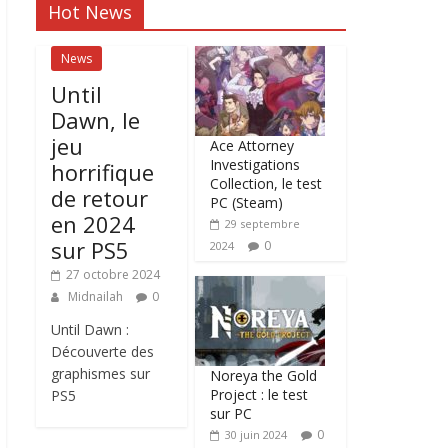
Hot News
News
Until
Dawn, le
jeu
Ace Attorney
Investigations
horrifique
Collection, le test
de retour
PC (Steam)
en 2024
29 septembre
sur PS5
0
2024
27 octobre 2024
Midnailah
0
Until Dawn :
Découverte des
graphismes sur
Noreya the Gold
Project : le test
PS5
sur PC
0
30 juin 2024