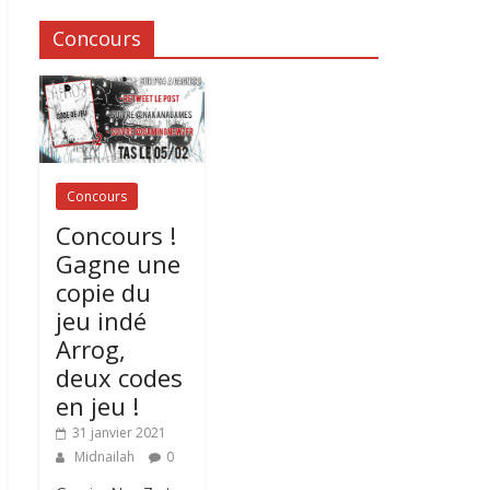
Concours
Concours
Concours !
Gagne une
copie du
jeu indé
Arrog,
deux codes
en jeu !
31 janvier 2021
Midnailah
0