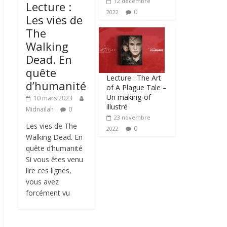
12 décembre
Lecture :
0
2022
Les vies de
The
Walking
Dead. En
quête
Lecture : The Art
d’humanité
of A Plague Tale –
Un making-of
10 mars 2023
illustré
Midnailah
0
23 novembre
Les vies de The
0
2022
Walking Dead. En
quête d’humanité
Si vous êtes venu
lire ces lignes,
vous avez
forcément vu