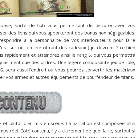
 base, sorte de hub vous permettant de discuter avec vos
tisser des liens qui vous apporteront des bonus non négligeables.
respondre à la personnalité de vos interlocuteurs pour faire
’est surtout en leur offrant des cadeaux (qui devront être bien
us rapidement et atteindrez ainsi le rang S, qui vous permettra
 quasiment que des ordres. Une légère composante jeu de rôle,
. sera aussi l’endroit où vous pourrez convertir les matériaux
rer vos armes et autres équipements de pourfendeur de titans.
le et plutôt bien mis en scène. La narration est composée d’un
 réel. Côté contenu, il y a clairement de quoi faire, surtout si
ais pour les fans c’est surement déjà le cas). Pour ma part, en