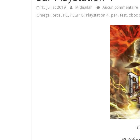
15 juillet 2019
Midnailah
Aucun commentaire
,
,
,
,
,
,
Omega Force
PC
PEGI 18
Playstation 4
ps4
test
xbox 
C
Platefor