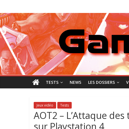
Passer
GamingNewZ
au
contenu
Tests
et
Actu
des
jeux
vidéo
TESTS
NEWS
LES DOSSIERS
V
Jeux vidéo
Tests
AOT2 – L’Attaque des ti
sur Playstation 4