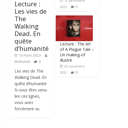
12 décembre
Lecture :
0
2022
Les vies de
The
Walking
Dead. En
quête
Lecture : The Art
d’humanité
of A Plague Tale –
Un making-of
10 mars 2023
illustré
Midnailah
0
23 novembre
Les vies de The
0
2022
Walking Dead. En
quête d’humanité
Si vous êtes venu
lire ces lignes,
vous avez
forcément vu