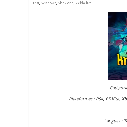
,
,
,
test
Windows
xbox one
Zelda-like
Catégori
Plateformes :
PS4, PS Vita, X
Langues :
T