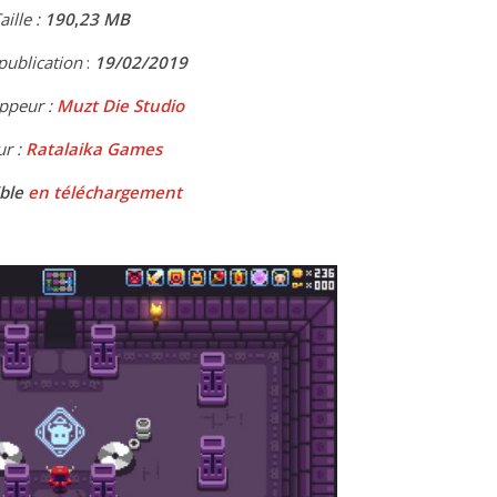
aille :
190
,
23 MB
publication
:
19
/02/2019
ppeur :
Muzt Die Studio
ur :
Ratalaika Games
ble
en téléchargement