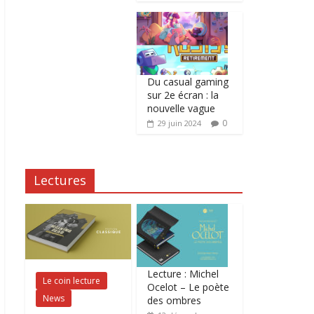
Du casual gaming
sur 2e écran : la
nouvelle vague
0
29 juin 2024
Lectures
Lecture : Michel
Le coin lecture
Ocelot – Le poète
News
des ombres