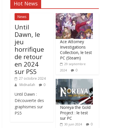
Hot News
News
Until
Dawn, le
jeu
Ace Attorney
Investigations
horrifique
Collection, le test
de retour
PC (Steam)
en 2024
29 septembre
sur PS5
0
2024
27 octobre 2024
Midnailah
0
Until Dawn :
Découverte des
graphismes sur
Noreya the Gold
Project : le test
PS5
sur PC
0
30 juin 2024