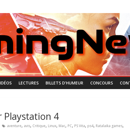
IDÉOS
LECTURES
BILLETS D’HUMEUR
CONCOURS
CON
r Playstation 4
,
,
,
,
,
,
,
,
,
aventure
avis
Critique
Linux
Mac
PC
PS Vita
ps4
Ratalaika games