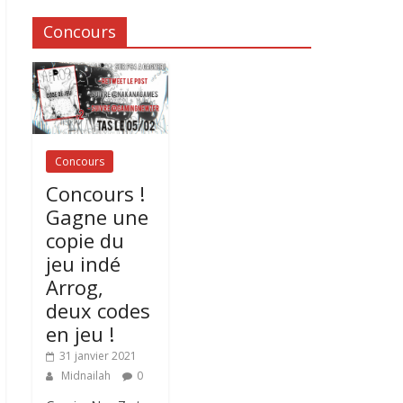
Concours
Concours
Concours !
Gagne une
copie du
jeu indé
Arrog,
deux codes
en jeu !
31 janvier 2021
Midnailah
0