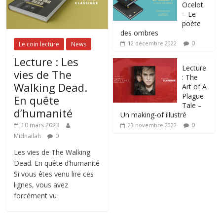
Ocelot
– Le
poète
des ombres
0
12 décembre 2022
Le coin lecture
News
Lecture : Les
Lecture
vies de The
: The
Walking Dead.
Art of A
Plague
En quête
Tale –
d’humanité
Un making-of illustré
0
10 mars 2023
23 novembre 2022
Midnailah
0
Les vies de The Walking
Dead. En quête d’humanité
Si vous êtes venu lire ces
lignes, vous avez
forcément vu