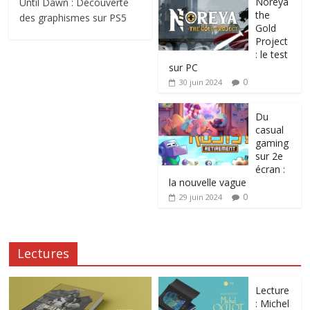
Noreya
Until Dawn : Découverte
the
des graphismes sur PS5
Gold
Project
: le test
sur PC
0
30 juin 2024
Du
casual
gaming
sur 2e
écran :
la nouvelle vague
0
29 juin 2024
Lectures
Lecture
: Michel