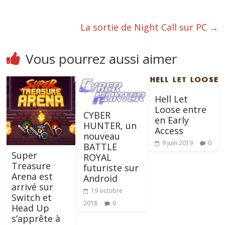
La sortie de Night Call sur PC
→
Vous pourrez aussi aimer
Hell Let
Loose entre
CYBER
en Early
HUNTER, un
Access
nouveau
9 juin 2019
0
BATTLE
Super
ROYAL
Treasure
futuriste sur
Arena est
Android
arrivé sur
19 octobre
Switch et
2018
0
Head Up
s’apprête à