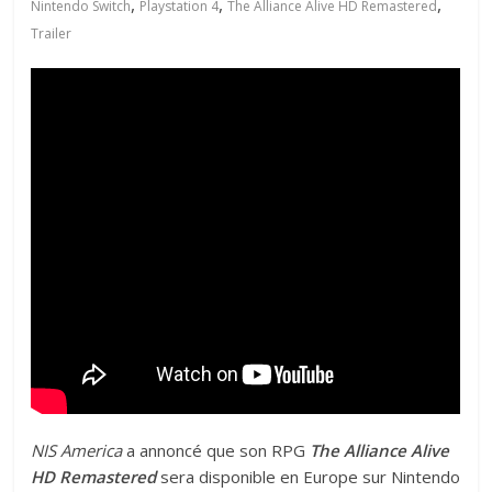
,
,
,
Nintendo Switch
Playstation 4
The Alliance Alive HD Remastered
Trailer
NIS America
a annoncé que son RPG
The Alliance Alive
HD Remastered
sera disponible en Europe sur Nintendo