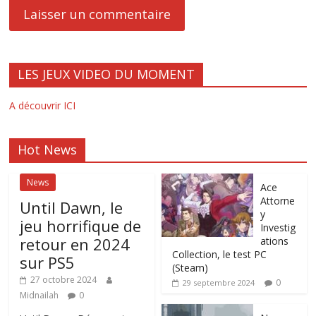
LES JEUX VIDEO DU MOMENT
A découvrir ICI
Hot News
News
Ace
Attorne
Until Dawn, le
y
jeu horrifique de
Investig
retour en 2024
ations
Collection, le test PC
sur PS5
(Steam)
27 octobre 2024
0
29 septembre 2024
Midnailah
0