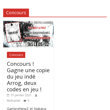
Concours
Concours
Concours !
Gagne une copie
du jeu indé
Arrog, deux
codes en jeu !
31 janvier 2021
Midnailah
0
GamingNewZ et Nakana