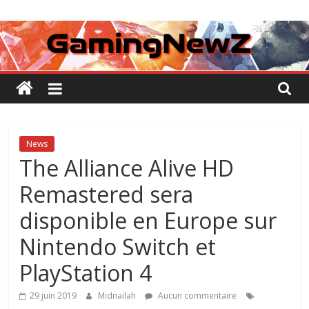
Passer
GamingNewZ
au
contenu
Tests
et
Actu
des
jeux
vidéo
News
The Alliance Alive HD
Remastered sera
disponible en Europe sur
Nintendo Switch et
PlayStation 4
29 juin 2019
Midnailah
Aucun commentaire