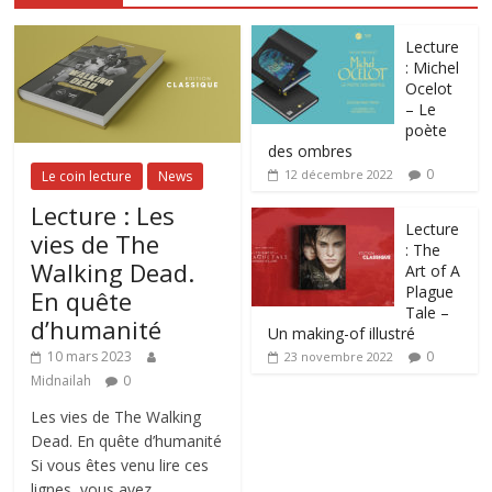
Lecture
: Michel
Ocelot
– Le
poète
des ombres
0
12 décembre 2022
Le coin lecture
News
Lecture : Les
Lecture
vies de The
: The
Walking Dead.
Art of A
Plague
En quête
Tale –
d’humanité
Un making-of illustré
0
10 mars 2023
23 novembre 2022
Midnailah
0
Les vies de The Walking
Dead. En quête d’humanité
Si vous êtes venu lire ces
lignes, vous avez