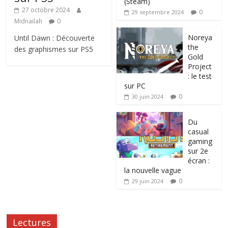
(Steam)
27 octobre 2024
0
29 septembre 2024
Midnailah
0
Noreya
Until Dawn : Découverte
the
des graphismes sur PS5
Gold
Project
: le test
sur PC
0
30 juin 2024
Du
casual
gaming
sur 2e
écran :
la nouvelle vague
0
29 juin 2024
Lectures