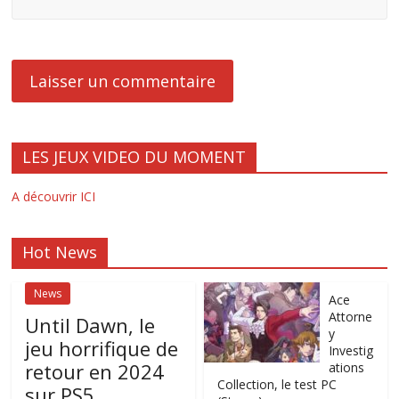
LES JEUX VIDEO DU MOMENT
A découvrir ICI
Hot News
News
Ace
Attorne
Until Dawn, le
y
jeu horrifique de
Investig
retour en 2024
ations
Collection, le test PC
sur PS5