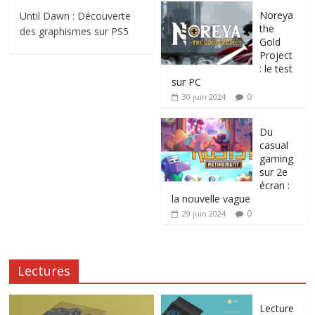
Noreya
Until Dawn : Découverte
the
des graphismes sur PS5
Gold
Project
: le test
sur PC
0
30 juin 2024
Du
casual
gaming
sur 2e
écran :
la nouvelle vague
0
29 juin 2024
Lectures
Lecture