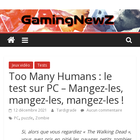
Passer
GamingNewZ
au
contenu
Tests
et
Actu
des
jeux
vidéo
Jeux vidéo
Tests
Too Many Humans : le
test sur PC – Mangez-les,
mangez-les, mangez-les !
12 décembre 2021
Tardigrade
Aucun commentaire
,
,
PC
puzzle
Zombie
Si, alors que vous regardiez « The Walking Dead »,
vous avez pris en pitié les pauvres petits zombies