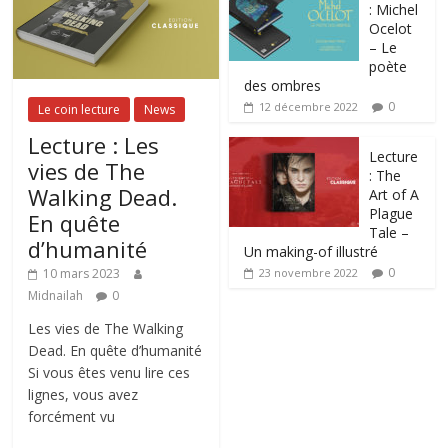
: Michel
Ocelot
– Le
poète
des ombres
0
12 décembre 2022
Le coin lecture
News
Lecture : Les
Lecture
vies de The
: The
Walking Dead.
Art of A
Plague
En quête
Tale –
d’humanité
Un making-of illustré
0
10 mars 2023
23 novembre 2022
Midnailah
0
Les vies de The Walking
Dead. En quête d’humanité
Si vous êtes venu lire ces
lignes, vous avez
forcément vu