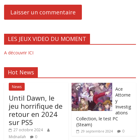
LES JEUX VIDEO DU MOMENT
A découvrir ICI
Hot News
News
Ace
Attorne
Until Dawn, le
y
jeu horrifique de
Investig
retour en 2024
ations
Collection, le test PC
sur PS5
(Steam)
27 octobre 2024
0
29 septembre 2024
Midnailah
0