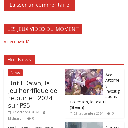
LES JEUX VIDEO DU MOMENT
A découvrir ICI
Hot News
News
Ace
Attorne
Until Dawn, le
y
jeu horrifique de
Investig
retour en 2024
ations
Collection, le test PC
sur PS5
(Steam)
27 octobre 2024
0
29 septembre 2024
Midnailah
0
Noreya
Until Dawn : Découverte