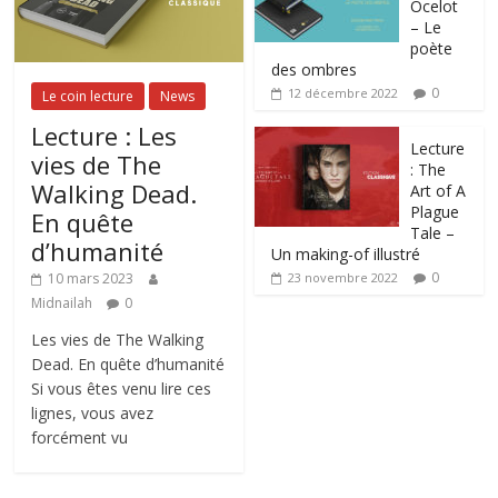
Ocelot
– Le
poète
des ombres
0
12 décembre 2022
Le coin lecture
News
Lecture : Les
Lecture
vies de The
: The
Walking Dead.
Art of A
Plague
En quête
Tale –
d’humanité
Un making-of illustré
0
10 mars 2023
23 novembre 2022
Midnailah
0
Les vies de The Walking
Dead. En quête d’humanité
Si vous êtes venu lire ces
lignes, vous avez
forcément vu