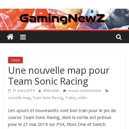
Passer
GamingNewZ
au
contenu
Tests
et
Actu
des
jeux
vidéo
News
Une nouvelle map pour
Team Sonic Racing
31 mars 2019
Midnailah
Aucun commentaire
,
,
,
nouvelle map
Team Sonic Racing
Trailer
vidéo
Les ajouts et nouveautés vont bon train pour le jeu de
course Team Sonic Racing, dont la sortie est prévue
pour le 21 mai 2019 sur PS4, Xbox One et Switch.