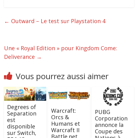
←
Outward – Le test sur Playstation 4
Une « Royal Edition » pour Kingdom Come:
Deliverance
→
Vous pourrez aussi aimer
Degrees of
Warcraft:
PUBG
Separation
Orcs &
Corporation
est
Humans et
annonce la
disponible
Warcraft II
Coupe des
sur Switch,
Battle.net
Nations à