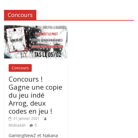
Concours
Concours
Concours !
Gagne une copie
du jeu indé
Arrog, deux
codes en jeu !
31 janvier 2021
Midnailah
0
GamingNewZ et Nakana