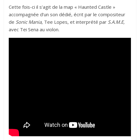
Cette fois-ci il s’agit de la map « Haunted Castle »
accompagnée d’un son dédié, écrit par le compositeur
de
Sonic Mania
, Tee Lopes, et interprété par
S.A.M.E,
avec Tei Sena au violon.