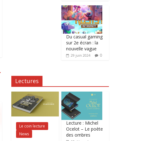
Du casual gaming
sur 2e écran : la
nouvelle vague
0
29 juin 2024
→
Lectures
Lecture : Michel
Le coin lecture
Ocelot – Le poète
News
des ombres