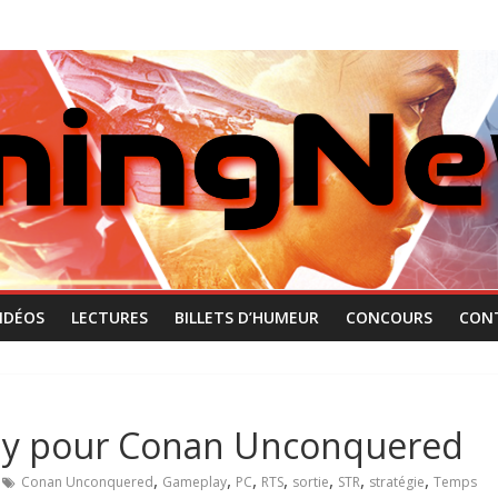
IDÉOS
LECTURES
BILLETS D’HUMEUR
CONCOURS
CON
ay pour Conan Unconquered
,
,
,
,
,
,
,
Conan Unconquered
Gameplay
PC
RTS
sortie
STR
stratégie
Temps