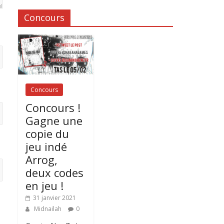
Concours
Concours
Concours !
Gagne une
copie du
jeu indé
Arrog,
deux codes
en jeu !
31 janvier 2021
Midnailah
0