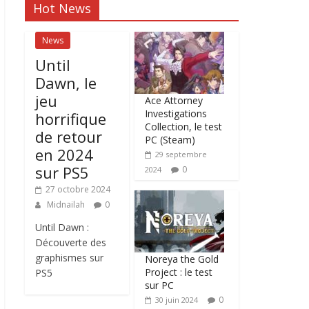
Hot News
News
Until
Dawn, le
jeu
Ace Attorney
Investigations
horrifique
Collection, le test
de retour
PC (Steam)
en 2024
29 septembre
sur PS5
0
2024
27 octobre 2024
Midnailah
0
Until Dawn :
Découverte des
graphismes sur
Noreya the Gold
Project : le test
PS5
sur PC
0
30 juin 2024