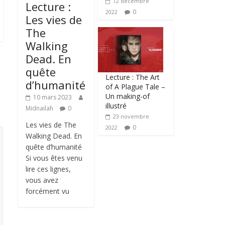
12 décembre
Lecture :
0
2022
Les vies de
The
Walking
Dead. En
quête
Lecture : The Art
d’humanité
of A Plague Tale –
Un making-of
10 mars 2023
illustré
Midnailah
0
23 novembre
Les vies de The
0
2022
Walking Dead. En
quête d’humanité
Si vous êtes venu
lire ces lignes,
vous avez
forcément vu