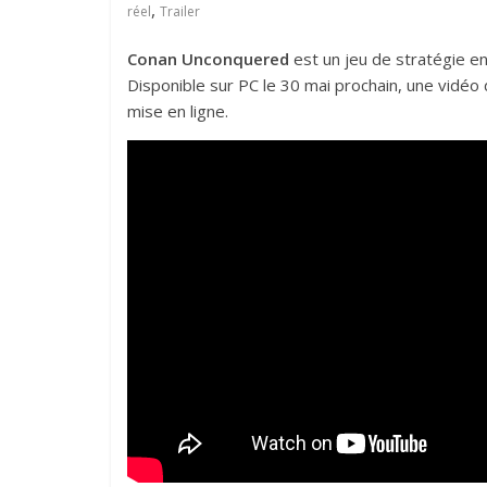
,
réel
Trailer
Conan Unconquered
est un jeu de stratégie e
Disponible sur PC le 30 mai prochain, une vidé
mise en ligne.