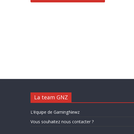
La team GNZ
L’équipe de GamingNewz
Vous souhaitez nous contacter ?