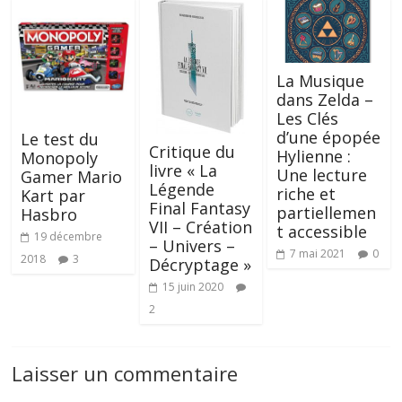
La Musique
dans Zelda –
Les Clés
d’une épopée
Le test du
Critique du
Hylienne :
Monopoly
livre « La
Une lecture
Gamer Mario
Légende
riche et
Kart par
Final Fantasy
partiellemen
Hasbro
VII – Création
t accessible
19 décembre
– Univers –
7 mai 2021
0
2018
3
Décryptage »
15 juin 2020
2
Laisser un commentaire