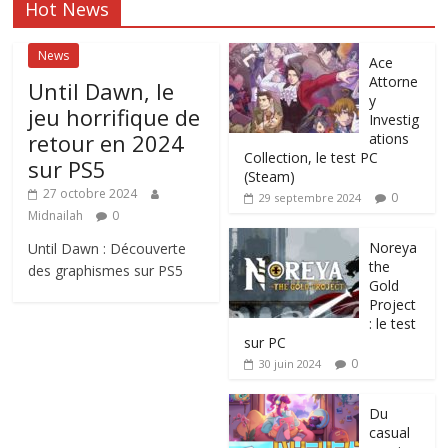
Hot News
News
Ace
Attorne
Until Dawn, le
y
jeu horrifique de
Investig
retour en 2024
ations
Collection, le test PC
sur PS5
(Steam)
27 octobre 2024
0
29 septembre 2024
Midnailah
0
Noreya
Until Dawn : Découverte
the
des graphismes sur PS5
Gold
Project
: le test
sur PC
0
30 juin 2024
Du
casual