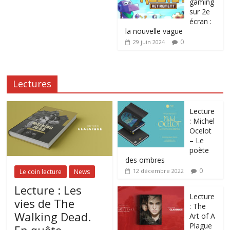
gaming
sur 2e
écran :
la nouvelle vague
0
29 juin 2024
Lectures
Lecture
: Michel
Ocelot
– Le
poète
des ombres
0
12 décembre 2022
Le coin lecture
News
Lecture : Les
Lecture
vies de The
: The
Walking Dead.
Art of A
Plague