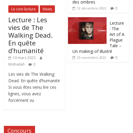
des ombres
0
12 décembre 2022
Le coin lecture
News
Lecture : Les
Lecture
vies de The
: The
Walking Dead.
Art of A
Plague
En quête
Tale –
d’humanité
Un making-of illustré
0
10 mars 2023
23 novembre 2022
Midnailah
0
Les vies de The Walking
Dead. En quête d’humanité
Si vous êtes venu lire ces
lignes, vous avez
forcément vu
Concours