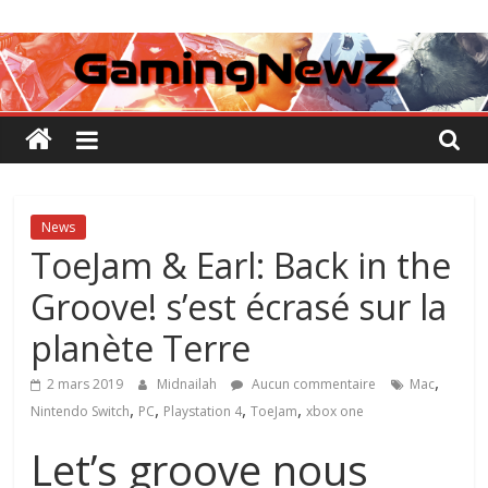
Passer
GamingNewZ
au
contenu
Tests
et
Actu
des
jeux
vidéo
News
ToeJam & Earl: Back in the
Groove! s’est écrasé sur la
planète Terre
,
2 mars 2019
Midnailah
Aucun commentaire
Mac
,
,
,
,
Nintendo Switch
PC
Playstation 4
ToeJam
xbox one
Let’s groove nous