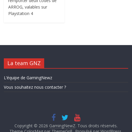
remporter deux codes de
ARROG, valables sur
Playstation 4
La team GNZ
L’équipe de GamingNewz
Vous souhaitez nous contacter ?
Copyright © 2026
GamingNewZ
. Tous droits réservés.
Theme ColorMag par
ThemeGrill.
. Propulsé par
WordPress
.