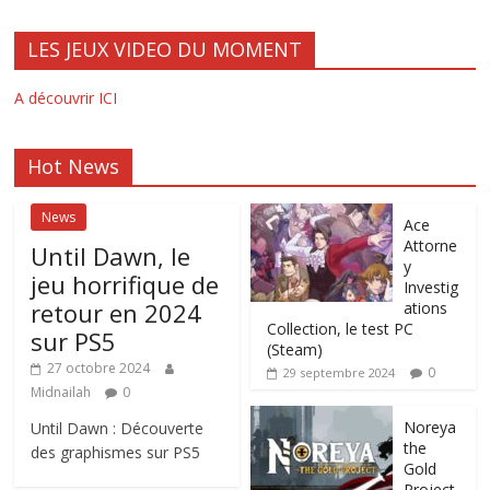
LES JEUX VIDEO DU MOMENT
A découvrir ICI
Hot News
News
Ace
Attorne
Until Dawn, le
y
jeu horrifique de
Investig
retour en 2024
ations
Collection, le test PC
sur PS5
(Steam)
27 octobre 2024
0
29 septembre 2024
Midnailah
0
Noreya
Until Dawn : Découverte
the
des graphismes sur PS5
Gold
Project