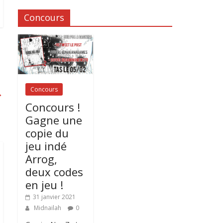
Concours
Concours
→
Concours !
Gagne une
copie du
jeu indé
Arrog,
deux codes
en jeu !
31 janvier 2021
Midnailah
0