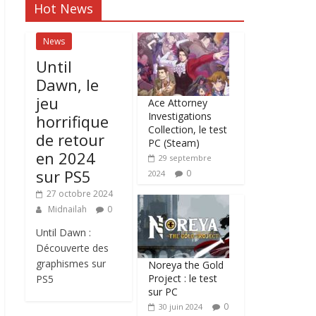
Hot News
News
Until
Dawn, le
jeu
Ace Attorney
Investigations
horrifique
Collection, le test
de retour
PC (Steam)
en 2024
29 septembre
sur PS5
0
2024
27 octobre 2024
Midnailah
0
Until Dawn :
Découverte des
graphismes sur
Noreya the Gold
Project : le test
PS5
sur PC
0
30 juin 2024