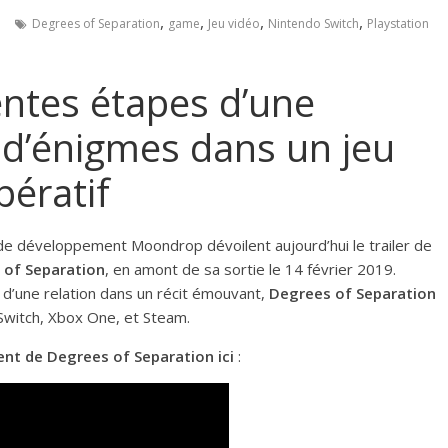
,
,
,
,
e
Degrees of Separation
game
Jeu vidéo
Nintendo Switch
Playstation
rentes étapes d’une
s d’énigmes dans un jeu
ératif
 de développement Moondrop dévoilent aujourd’hui le trailer de
 of Separation
, en amont de sa sortie le 14 février 2019.
 d’une relation dans un récit émouvant,
Degrees of Separation
Switch, Xbox One, et Steam.
ent de Degrees of Separation ici
: