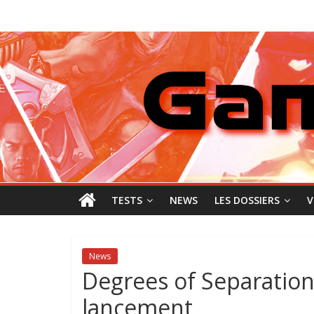
Passer
GamingNewZ
au
contenu
Tests
et
Actu
des
jeux
vidéo
TESTS
NEWS
LES DOSSIERS
V
News
Degrees of Separation 
lancement