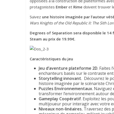
opposées à la construction de plateformes avec
protagonistes
Ember
et
Rime
doivent trouver l
Suivez
une histoire imaginée par l’auteur vété
Wars Knights of the Old Republic II: The Sith Lor
Degrees of Separation sera disponible le 14 f
Steam au prix de 19.99€.
Caractéristiques du jeu
Jeu d’aventure plateforme 2D
. Faites
enchanteurs basés sur le contraste ent
Storytelling innovant
. Découvrez le p
histoire imaginée par le scénariste Chri
Puzzles Environnementaux
. Naviguez 
transformer l’environnement autour de
Gameplay Coopératif
. Exploitez les p
multijoueur pour interagir avec votre 
Niveaux non-linéaires.
Traversez des p