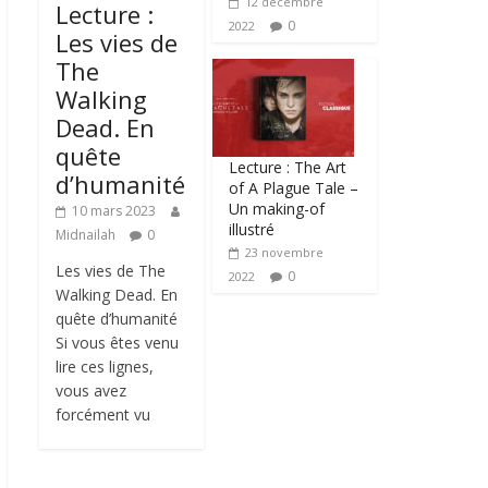
12 décembre
Lecture :
0
2022
Les vies de
The
Walking
Dead. En
quête
Lecture : The Art
d’humanité
of A Plague Tale –
Un making-of
10 mars 2023
illustré
Midnailah
0
23 novembre
Les vies de The
0
2022
Walking Dead. En
quête d’humanité
Si vous êtes venu
lire ces lignes,
vous avez
forcément vu