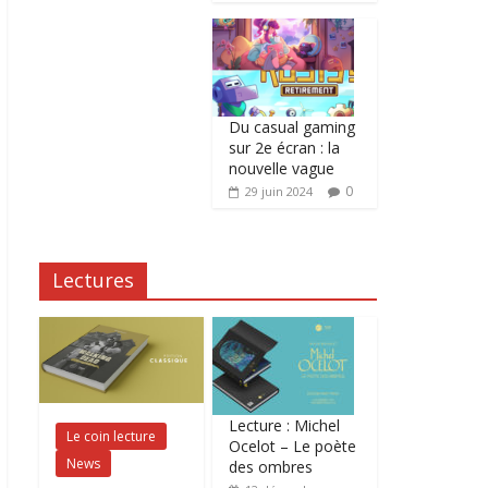
Du casual gaming
sur 2e écran : la
nouvelle vague
0
29 juin 2024
Lectures
Lecture : Michel
Le coin lecture
Ocelot – Le poète
News
des ombres