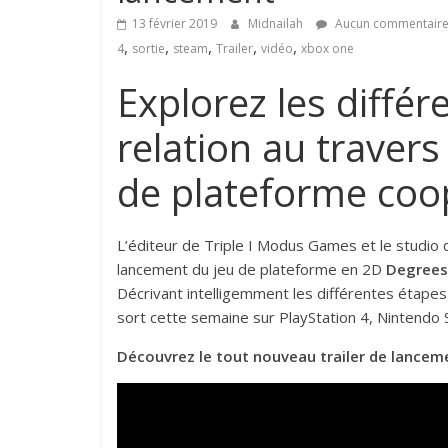
13 février 2019
Midnailah
Aucun commentair
,
,
,
,
,
4
sortie
steam
Trailer
vidéo
xbox one
Explorez les diffé
relation au traver
de plateforme coop
L’éditeur de Triple I Modus Games et le studio
lancement du jeu de plateforme en 2D
Degrees
Décrivant intelligemment les différentes étapes
sort cette semaine sur PlayStation 4, Nintendo 
Découvrez le tout nouveau trailer de lancem