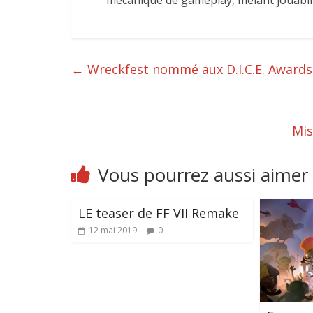
mécanique de gameplay, mêlant jouabil
←
Wreckfest nommé aux D.I.C.E. Awards
Mis
Vous pourrez aussi aimer
LE teaser de FF VII Remake
12 mai 2019
0