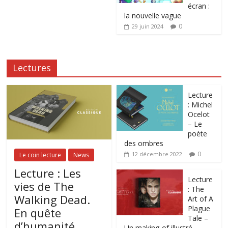
écran :
la nouvelle vague
0
29 juin 2024
Lectures
Lecture
: Michel
Ocelot
– Le
poète
des ombres
0
12 décembre 2022
Le coin lecture
News
Lecture : Les
Lecture
vies de The
: The
Walking Dead.
Art of A
Plague
En quête
Tale –
d’humanité
Un making-of illustré