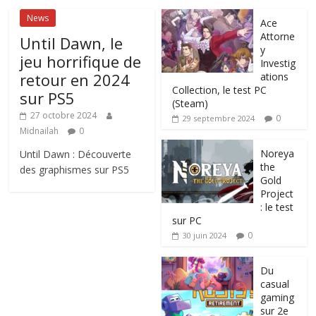
News
Ace
Attorne
Until Dawn, le
y
jeu horrifique de
Investig
retour en 2024
ations
Collection, le test PC
sur PS5
(Steam)
27 octobre 2024
0
29 septembre 2024
Midnailah
0
Noreya
Until Dawn : Découverte
the
des graphismes sur PS5
Gold
Project
: le test
sur PC
0
30 juin 2024
Du
casual
gaming
sur 2e