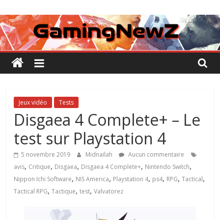
Passer
GamingNewZ
au
contenu
Tests
et
Actu
des
jeux
vidéo
Jeux vidéo
Tests
Disgaea 4 Complete+ – Le
test sur Playstation 4
5 novembre 2019
Midnailah
Aucun commentaire
,
,
,
,
,
avis
Critique
Disgaea
Disgaea 4 Complete+
Nintendo Switch
,
,
,
,
,
,
Nippon Ichi Software
NIS America
Playstation 4
ps4
RPG
Tactical
,
,
,
Tactical RPG
Tactique
test
Valvatorez