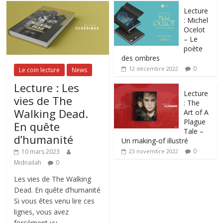
Lecture
: Michel
Ocelot
– Le
poète
des ombres
0
12 décembre 2022
Le coin lecture
News
Lecture : Les
Lecture
vies de The
: The
Walking Dead.
Art of A
Plague
En quête
Tale –
d’humanité
Un making-of illustré
0
10 mars 2023
23 novembre 2022
Midnailah
0
Les vies de The Walking
Dead. En quête d’humanité
Si vous êtes venu lire ces
lignes, vous avez
forcément vu