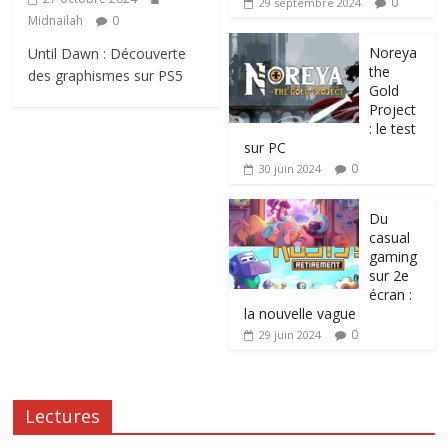
0
29 septembre 2024
Midnailah
0
Noreya
Until Dawn : Découverte
the
des graphismes sur PS5
Gold
Project
: le test
sur PC
0
30 juin 2024
Du
casual
gaming
sur 2e
écran :
la nouvelle vague
0
29 juin 2024
Lectures