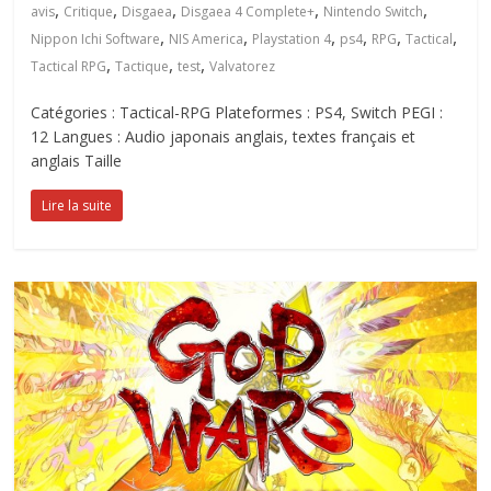
,
,
,
,
,
avis
Critique
Disgaea
Disgaea 4 Complete+
Nintendo Switch
,
,
,
,
,
,
Nippon Ichi Software
NIS America
Playstation 4
ps4
RPG
Tactical
,
,
,
Tactical RPG
Tactique
test
Valvatorez
Catégories : Tactical-RPG Plateformes : PS4, Switch PEGI :
12 Langues : Audio japonais anglais, textes français et
anglais Taille
Lire la suite