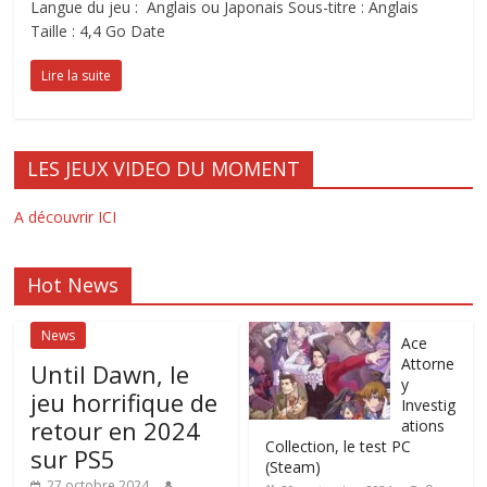
Langue du jeu : Anglais ou Japonais Sous-titre : Anglais
Taille : 4,4 Go Date
Lire la suite
LES JEUX VIDEO DU MOMENT
A découvrir ICI
Hot News
News
Ace
Attorne
Until Dawn, le
y
jeu horrifique de
Investig
retour en 2024
ations
Collection, le test PC
sur PS5
(Steam)
27 octobre 2024