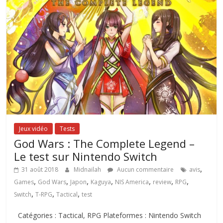
Jeux vidéo
Tests
God Wars : The Complete Legend –
Le test sur Nintendo Switch
,
31 août 2018
Midnailah
Aucun commentaire
avis
,
,
,
,
,
,
,
Games
God Wars
Japon
Kaguya
NIS America
review
RPG
,
,
,
Switch
T-RPG
Tactical
test
Catégories : Tactical, RPG Plateformes : Nintendo Switch