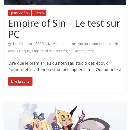
Jeux vidéo
Tests
Empire of Sin – Le test sur
PC
14 décembre 2020
Midnailah
Aucun commentaire
,
,
,
,
,
avis
Critique
Empire of sin
stratégie
Tactical
test
Dire que le premier jeu du nouveau studio des époux
Romero était attendu est un bel euphémisme. Quand on est
Lire la suite