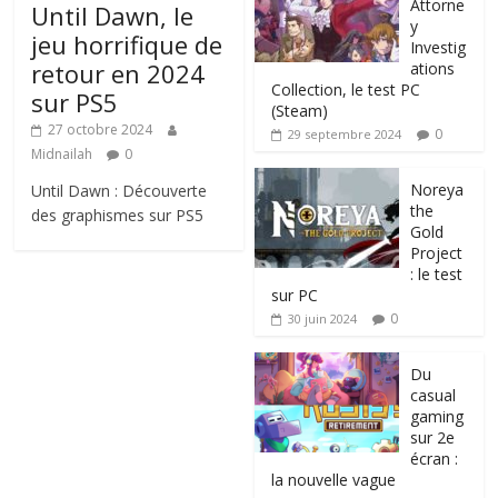
Attorne
Until Dawn, le
y
jeu horrifique de
Investig
retour en 2024
ations
Collection, le test PC
sur PS5
(Steam)
27 octobre 2024
0
29 septembre 2024
Midnailah
0
Noreya
Until Dawn : Découverte
the
des graphismes sur PS5
Gold
Project
: le test
sur PC
0
30 juin 2024
Du
casual
gaming
sur 2e
écran :
la nouvelle vague