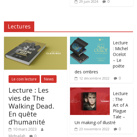
0
29 juin 2024
Lectures
Lecture
: Michel
Ocelot
– Le
poète
des ombres
0
12 décembre 2022
Le coin lecture
News
Lecture : Les
Lecture
vies de The
: The
Walking Dead.
Art of A
Plague
En quête
Tale –
d’humanité
Un making-of illustré
0
10 mars 2023
23 novembre 2022
Midnailah
0