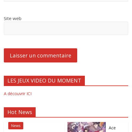
Site web
LES JEUX VIDEO DU MOMENT
A découvrir ICI
Hot News
News
Ace