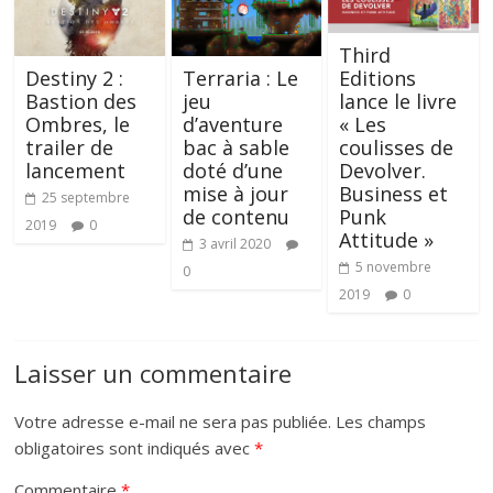
Third
Destiny 2 :
Terraria : Le
Editions
Bastion des
jeu
lance le livre
Ombres, le
d’aventure
« Les
trailer de
bac à sable
coulisses de
lancement
doté d’une
Devolver.
mise à jour
Business et
25 septembre
de contenu
Punk
2019
0
Attitude »
3 avril 2020
5 novembre
0
2019
0
Laisser un commentaire
Votre adresse e-mail ne sera pas publiée.
Les champs
obligatoires sont indiqués avec
*
Commentaire
*