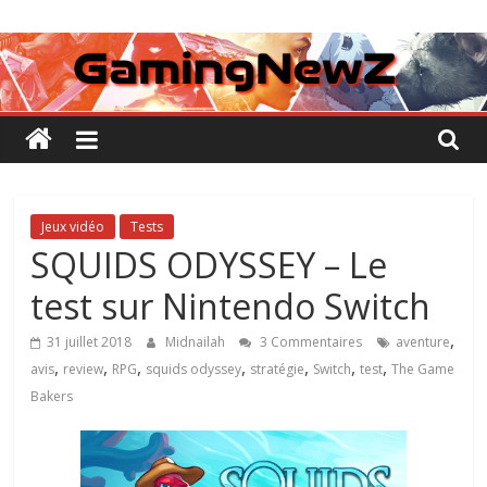
Passer
GamingNewZ
au
contenu
Tests
et
Actu
des
jeux
vidéo
Jeux vidéo
Tests
SQUIDS ODYSSEY – Le
test sur Nintendo Switch
,
31 juillet 2018
Midnailah
3 Commentaires
aventure
,
,
,
,
,
,
,
avis
review
RPG
squids odyssey
stratégie
Switch
test
The Game
Bakers