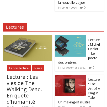
la nouvelle vague
0
29 juin 2024
Lectures
Lecture
: Michel
Ocelot
– Le
poète
des ombres
0
12 décembre 2022
Le coin lecture
News
Lecture : Les
Lecture
vies de The
: The
Walking Dead.
Art of A
Plague
En quête
Tale –
d’humanité
Un making-of illustré