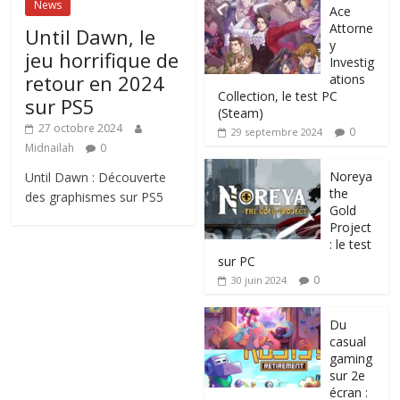
News
Ace
Attorne
Until Dawn, le
y
jeu horrifique de
Investig
retour en 2024
ations
Collection, le test PC
sur PS5
(Steam)
27 octobre 2024
0
29 septembre 2024
Midnailah
0
Noreya
Until Dawn : Découverte
the
des graphismes sur PS5
Gold
Project
: le test
sur PC
0
30 juin 2024
Du
casual
gaming
sur 2e
écran :