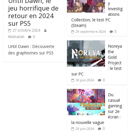
Until Dawn, le
y
jeu horrifique de
Investig
retour en 2024
ations
Collection, le test PC
sur PS5
(Steam)
27 octobre 2024
0
29 septembre 2024
Midnailah
0
Noreya
Until Dawn : Découverte
the
des graphismes sur PS5
Gold
Project
: le test
sur PC
0
30 juin 2024
Du
casual
gaming
sur 2e
écran :
la nouvelle vague
0
29 juin 2024