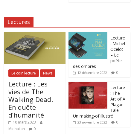
Lectures
Lecture
: Michel
Ocelot
– Le
poète
des ombres
0
12 décembre 2022
Le coin lecture
News
Lecture : Les
Lecture
vies de The
: The
Walking Dead.
Art of A
Plague
En quête
Tale –
d’humanité
Un making-of illustré
0
10 mars 2023
23 novembre 2022
Midnailah
0