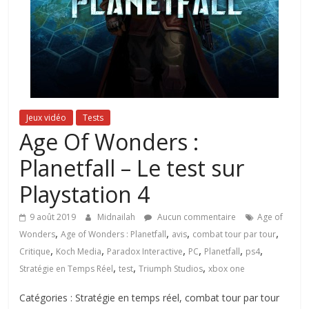
Jeux vidéo
Tests
Age Of Wonders :
Planetfall – Le test sur
Playstation 4
9 août 2019
Midnailah
Aucun commentaire
Age of
,
,
,
,
Wonders
Age of Wonders : Planetfall
avis
combat tour par tour
,
,
,
,
,
,
Critique
Koch Media
Paradox Interactive
PC
Planetfall
ps4
,
,
,
Stratégie en Temps Réel
test
Triumph Studios
xbox one
Catégories : Stratégie en temps réel, combat tour par tour