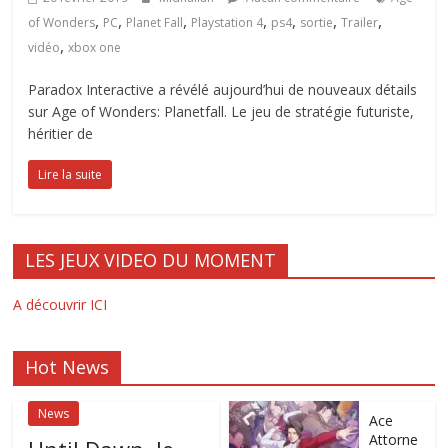
,
,
,
,
,
,
,
of Wonders
PC
Planet Fall
Playstation 4
ps4
sortie
Trailer
,
vidéo
xbox one
Paradox Interactive a révélé aujourd’hui de nouveaux détails
sur Age of Wonders: Planetfall. Le jeu de stratégie futuriste,
héritier de
Lire la suite
LES JEUX VIDEO DU MOMENT
A découvrir ICI
Hot News
News
Ace
Attorne