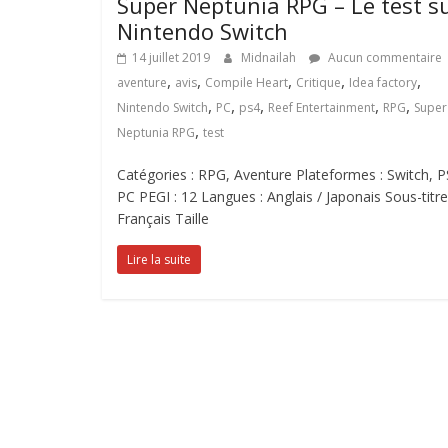
Super Neptunia RPG – Le test s
Nintendo Switch
14 juillet 2019
Midnailah
Aucun commentaire
,
,
,
,
,
aventure
avis
Compile Heart
Critique
Idea factory
,
,
,
,
,
Nintendo Switch
PC
ps4
Reef Entertainment
RPG
Super
,
Neptunia RPG
test
Catégories : RPG, Aventure Plateformes : Switch, P
PC PEGI : 12 Langues : Anglais / Japonais Sous-titre
Français Taille
Lire la suite