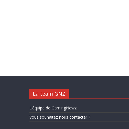
La team GNZ
L’équipe de GamingNewz
Vous souhaitez nous contacter ?