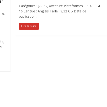
ur
Catégories : J-RPG, Aventure Plateformes : PS4 PEGI :
16 Langue : Anglais Taille : 9,32 GB Date de
publication :
Lire la suite
S4,
s :