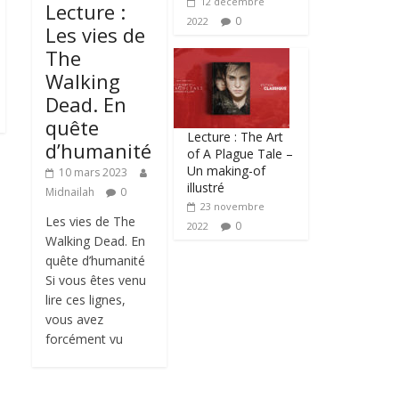
12 décembre
Lecture :
0
2022
Les vies de
The
Walking
Dead. En
quête
Lecture : The Art
d’humanité
of A Plague Tale –
Un making-of
10 mars 2023
illustré
Midnailah
0
23 novembre
Les vies de The
0
2022
Walking Dead. En
quête d’humanité
Si vous êtes venu
lire ces lignes,
vous avez
forcément vu