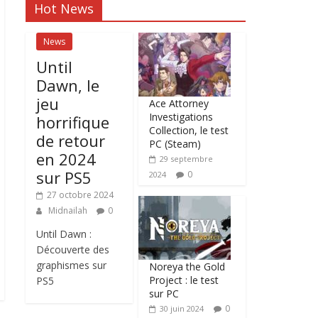
Hot News
News
Until
Dawn, le
jeu
Ace Attorney
Investigations
horrifique
Collection, le test
de retour
PC (Steam)
en 2024
29 septembre
sur PS5
0
2024
27 octobre 2024
Midnailah
0
Until Dawn :
Découverte des
graphismes sur
Noreya the Gold
Project : le test
PS5
sur PC
0
30 juin 2024