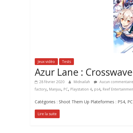
Jeux vidéo
Tests
Azur Lane : Crosswave 
28 février 2020
Midnailah
Aucun commentair
,
,
,
,
,
factory
Manjuu
PC
Playstation 4
ps4
Reef Entertainmen
Catégories : Shoot Them Up Plateformes : PS4, PC 
Lire la suite