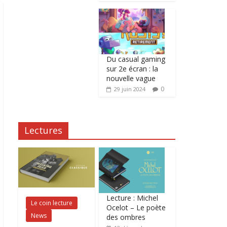
Du casual gaming
sur 2e écran : la
nouvelle vague
0
29 juin 2024
Lectures
Lecture : Michel
Le coin lecture
Ocelot – Le poète
News
des ombres