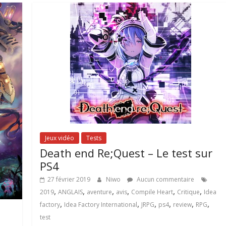
Jeux vidéo
Tests
Death end Re;Quest – Le test sur
PS4
27 février 2019
Niwo
Aucun commentaire
,
,
,
,
,
,
2019
ANGLAIS
aventure
avis
Compile Heart
Critique
Idea
,
,
,
,
,
,
factory
Idea Factory International
JRPG
ps4
review
RPG
test