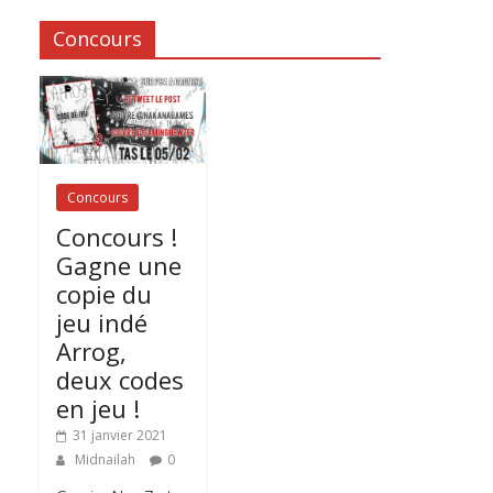
Concours
Concours
Concours !
Gagne une
copie du
jeu indé
Arrog,
deux codes
en jeu !
31 janvier 2021
Midnailah
0