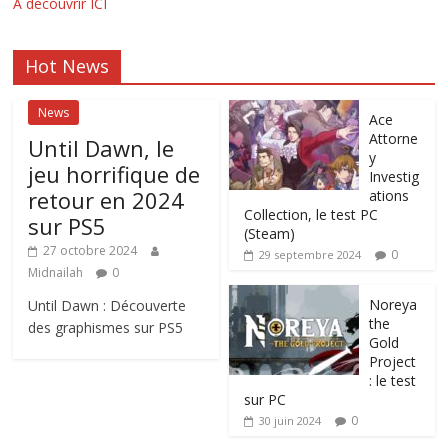
A découvrir ICI
Hot News
News
Ace
Attorne
Until Dawn, le
y
jeu horrifique de
Investig
retour en 2024
ations
Collection, le test PC
sur PS5
(Steam)
27 octobre 2024
0
29 septembre 2024
Midnailah
0
Noreya
Until Dawn : Découverte
the
des graphismes sur PS5
Gold
Project
: le test
sur PC
0
30 juin 2024