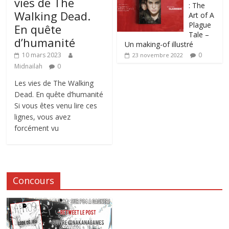
vies de The
: The
Walking Dead.
Art of A
Plague
En quête
Tale –
d’humanité
Un making-of illustré
0
10 mars 2023
23 novembre 2022
Midnailah
0
Les vies de The Walking
Dead. En quête d’humanité
Si vous êtes venu lire ces
lignes, vous avez
forcément vu
Concours