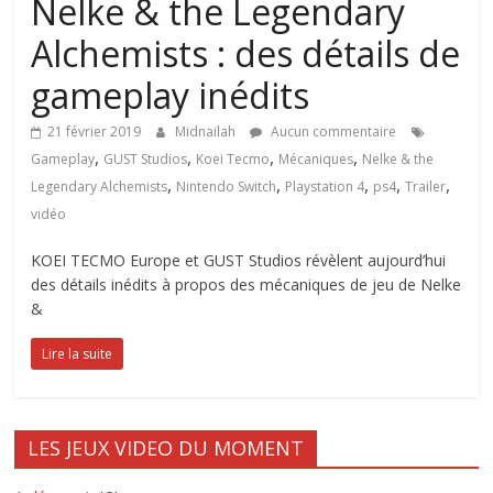
Nelke & the Legendary
Alchemists : des détails de
gameplay inédits
21 février 2019
Midnailah
Aucun commentaire
,
,
,
,
Gameplay
GUST Studios
Koei Tecmo
Mécaniques
Nelke & the
,
,
,
,
,
Legendary Alchemists
Nintendo Switch
Playstation 4
ps4
Trailer
vidéo
KOEI TECMO Europe et GUST Studios révèlent aujourd’hui
des détails inédits à propos des mécaniques de jeu de Nelke
&
Lire la suite
LES JEUX VIDEO DU MOMENT