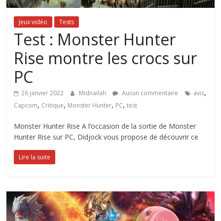
Jeux vidéo
Tests
Test : Monster Hunter
Rise montre les crocs sur
PC
,
26 janvier 2022
Midnailah
Aucun commentaire
avis
,
,
,
,
Capcom
Critique
Monster Hunter
PC
test
Monster Hunter Rise A l’occasion de la sortie de Monster
Hunter Rise sur PC, Didjock vous propose de découvrir ce
Lire la suite