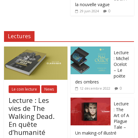
la nouvelle vague
0
29 juin 2024
Lectures
Lecture
: Michel
Ocelot
– Le
poète
des ombres
0
12 décembre 2022
Le coin lecture
News
Lecture : Les
Lecture
vies de The
: The
Walking Dead.
Art of A
Plague
En quête
Tale –
d’humanité
Un making-of illustré