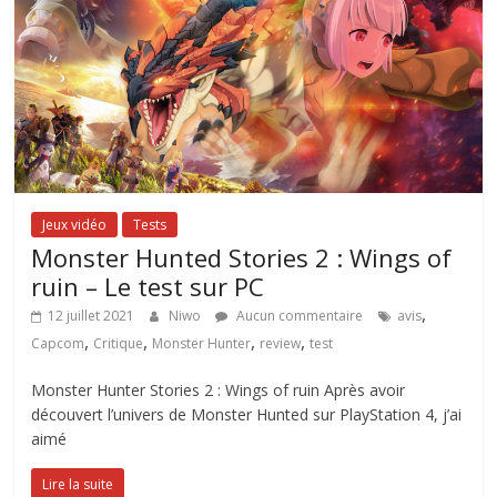
Jeux vidéo
Tests
Monster Hunted Stories 2 : Wings of
ruin – Le test sur PC
,
12 juillet 2021
Niwo
Aucun commentaire
avis
,
,
,
,
Capcom
Critique
Monster Hunter
review
test
Monster Hunter Stories 2 : Wings of ruin Après avoir
découvert l’univers de Monster Hunted sur PlayStation 4, j’ai
aimé
Lire la suite