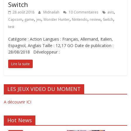
Switch
,
28 août 2018
Midnailah
10 Commentaires
avis
,
,
,
,
,
,
,
Capcom
game
jeu
Monster Hunter
Nintendo
review
Switch
test
Catégorie : Action Langues : Français, Allemand, Italien,
Espagnol, Anglais Taille : 12,17 GO Date de publication :
28/08/2018 Développeur :
Lire la suite
LES JEUX VIDEO DU MOMENT
A découvrir ICI
Hot News