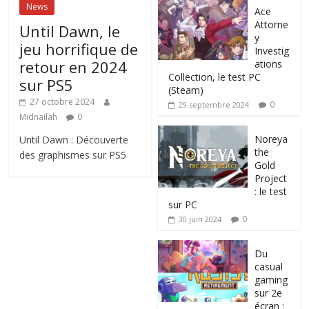
News
Ace
Attorne
Until Dawn, le
y
jeu horrifique de
Investig
retour en 2024
ations
Collection, le test PC
sur PS5
(Steam)
27 octobre 2024
0
29 septembre 2024
Midnailah
0
Noreya
Until Dawn : Découverte
the
des graphismes sur PS5
Gold
Project
: le test
sur PC
0
30 juin 2024
Du
casual
gaming
sur 2e
écran :