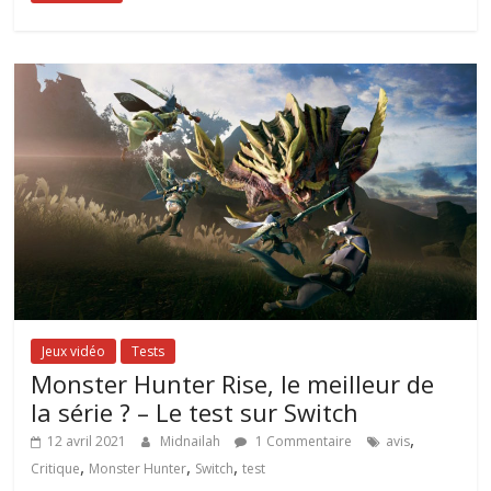
Jeux vidéo
Tests
Monster Hunter Rise, le meilleur de
la série ? – Le test sur Switch
,
12 avril 2021
Midnailah
1 Commentaire
avis
,
,
,
Critique
Monster Hunter
Switch
test