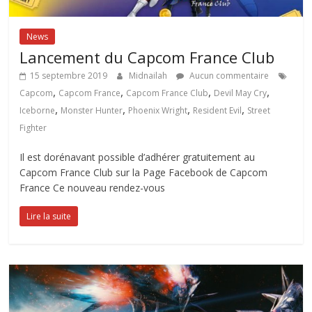
News
Lancement du Capcom France Club
15 septembre 2019
Midnailah
Aucun commentaire
,
,
,
,
Capcom
Capcom France
Capcom France Club
Devil May Cry
,
,
,
,
Iceborne
Monster Hunter
Phoenix Wright
Resident Evil
Street
Fighter
Il est dorénavant possible d’adhérer gratuitement au
Capcom France Club sur la Page Facebook de Capcom
France Ce nouveau rendez-vous
Lire la suite