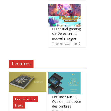
Du casual gaming
sur 2e écran : la
nouvelle vague
0
29 juin 2024
Lectures
Lecture : Michel
Le coin lecture
Ocelot – Le poète
News
des ombres