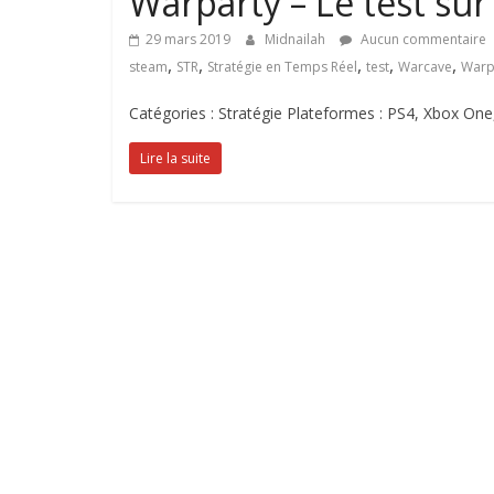
Warparty – Le test sur
29 mars 2019
Midnailah
Aucun commentaire
,
,
,
,
,
steam
STR
Stratégie en Temps Réel
test
Warcave
Warp
Catégories : Stratégie Plateformes : PS4, Xbox One
Lire la suite