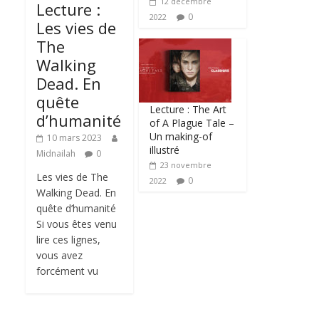
12 décembre
Lecture :
0
2022
Les vies de
The
Walking
Dead. En
quête
Lecture : The Art
d’humanité
of A Plague Tale –
Un making-of
10 mars 2023
illustré
Midnailah
0
23 novembre
Les vies de The
0
2022
Walking Dead. En
quête d’humanité
Si vous êtes venu
lire ces lignes,
vous avez
forcément vu