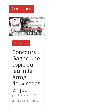
Concours
Concours
Concours !
Gagne une
copie du
jeu indé
Arrog,
deux codes
en jeu !
31 janvier 2021
Midnailah
0