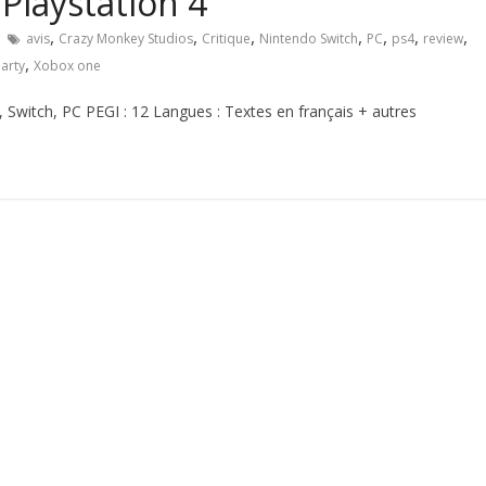
 Playstation 4
,
,
,
,
,
,
,
avis
Crazy Monkey Studios
Critique
Nintendo Switch
PC
ps4
review
,
arty
Xobox one
, Switch, PC PEGI : 12 Langues : Textes en français + autres