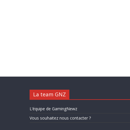
La team GNZ
L’équipe de GamingNewz
Vous souhaitez nous contacter ?