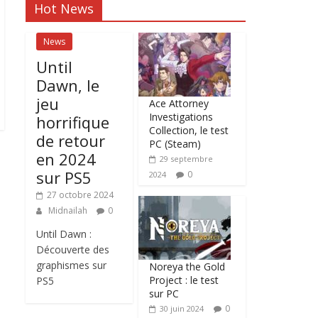
Hot News
News
Until
Dawn, le
jeu
Ace Attorney
Investigations
horrifique
Collection, le test
de retour
PC (Steam)
en 2024
29 septembre
sur PS5
0
2024
27 octobre 2024
Midnailah
0
Until Dawn :
Découverte des
graphismes sur
Noreya the Gold
Project : le test
PS5
sur PC
0
30 juin 2024