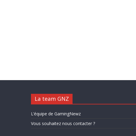
La team GNZ
L’équipe de GamingNewz
Vous souhaitez nous contacter ?