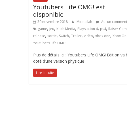
Youtubers Life OMG! est
disponible
30 novembre 2018
Midnailah
Aucun comment
,
,
,
,
,
game
jeu
Koch Media
Playstation 4
ps4
Raiser Gam
,
,
,
,
,
,
release
sortie
Switch
Trailer
vidéo
xbox one
Xbox On
Youtubers Life OMG!
Plus de détails ici : Youtubers Life OMG! Edition va 
doté d’une version physique
Lire la suite