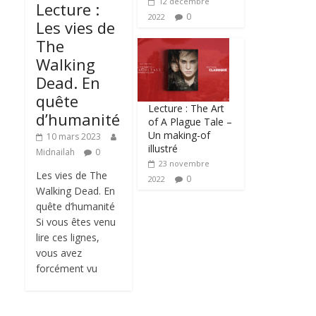
12 décembre
Lecture :
0
2022
Les vies de
The
Walking
Dead. En
quête
Lecture : The Art
d’humanité
of A Plague Tale –
Un making-of
10 mars 2023
illustré
Midnailah
0
23 novembre
Les vies de The
0
2022
Walking Dead. En
quête d’humanité
Si vous êtes venu
lire ces lignes,
vous avez
forcément vu