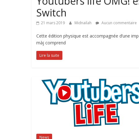
Youtubers life OMG! e
Switch
21 mars 2019
Midnailah
Aucun commentaire
Cette édition physique est accompagnée d’une impor
màj comprend
Lire la suite
News