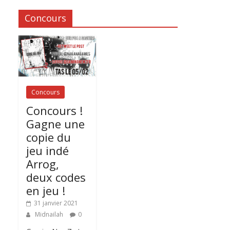
Concours
Concours
Concours !
Gagne une
copie du
jeu indé
Arrog,
deux codes
en jeu !
31 janvier 2021
Midnailah
0