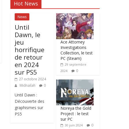
Hot News
News
Until
Dawn, le
jeu
Ace Attorney
Investigations
horrifique
Collection, le test
de retour
PC (Steam)
en 2024
29 septembre
sur PS5
0
2024
27 octobre 2024
Midnailah
0
Until Dawn :
Découverte des
graphismes sur
Noreya the Gold
Project : le test
PS5
sur PC
0
30 juin 2024