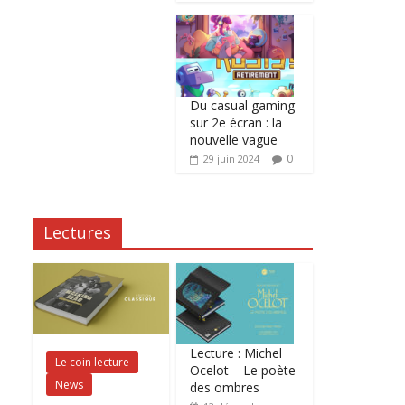
Du casual gaming
sur 2e écran : la
nouvelle vague
0
29 juin 2024
Lectures
Lecture : Michel
Le coin lecture
Ocelot – Le poète
News
des ombres