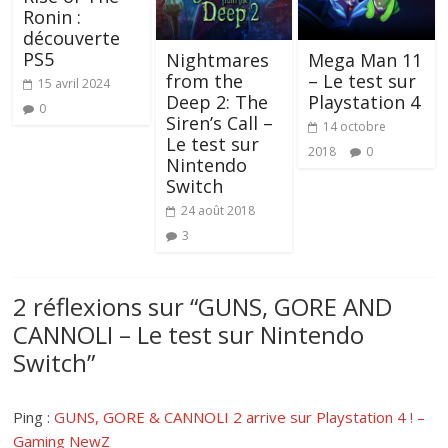
Ronin :
découverte
PS5
Nightmares
Mega Man 11
from the
– Le test sur
15 avril 2024
Deep 2: The
Playstation 4
0
Siren’s Call –
14 octobre
Le test sur
2018
0
Nintendo
Switch
24 août 2018
3
2 réflexions sur “
GUNS, GORE AND
CANNOLI – Le test sur Nintendo
Switch
”
Ping :
GUNS, GORE & CANNOLI 2 arrive sur Playstation 4 ! –
Gaming NewZ