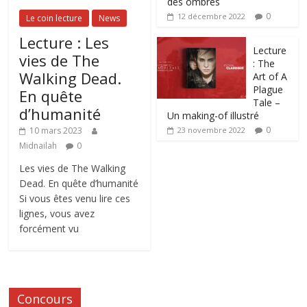
des ombres
0
12 décembre 2022
Le coin lecture
News
Lecture : Les
Lecture
vies de The
: The
Walking Dead.
Art of A
Plague
En quête
Tale –
d’humanité
Un making-of illustré
0
10 mars 2023
23 novembre 2022
Midnailah
0
Les vies de The Walking
Dead. En quête d’humanité
Si vous êtes venu lire ces
lignes, vous avez
forcément vu
Concours