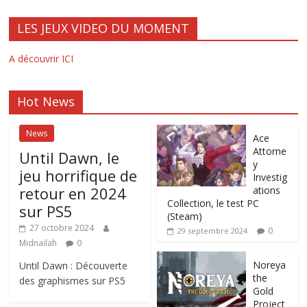
LES JEUX VIDEO DU MOMENT
A découvrir ICI
Hot News
News
Ace
Attorne
Until Dawn, le
y
jeu horrifique de
Investig
retour en 2024
ations
Collection, le test PC
sur PS5
(Steam)
27 octobre 2024
0
29 septembre 2024
Midnailah
0
Noreya
Until Dawn : Découverte
the
des graphismes sur PS5
Gold
Project