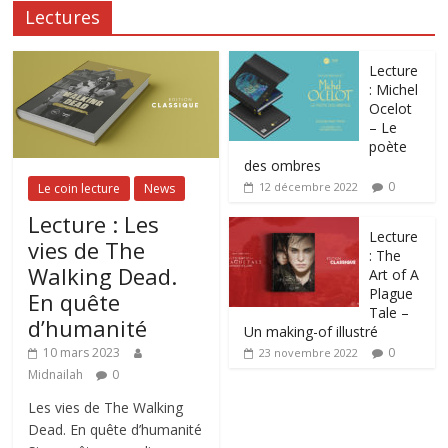
Lectures
Lecture
: Michel
Ocelot
– Le
poète
des ombres
0
12 décembre 2022
Le coin lecture
News
Lecture : Les
Lecture
vies de The
: The
Walking Dead.
Art of A
Plague
En quête
Tale –
d’humanité
Un making-of illustré
0
10 mars 2023
23 novembre 2022
Midnailah
0
Les vies de The Walking
Dead. En quête d’humanité