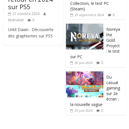
Collection, le test PC
sur PS5
(Steam)
27 octobre 2024
0
29 septembre 2024
Midnailah
0
Noreya
Until Dawn : Découverte
the
des graphismes sur PS5
Gold
Project
: le test
sur PC
0
30 juin 2024
Du
casual
gaming
sur 2e
écran :
la nouvelle vague
0
29 juin 2024