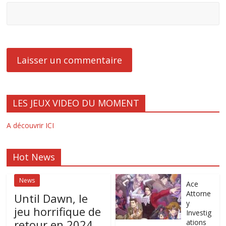
LES JEUX VIDEO DU MOMENT
A découvrir ICI
Hot News
News
Ace
Attorne
Until Dawn, le
y
jeu horrifique de
Investig
retour en 2024
ations