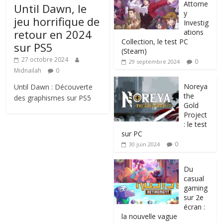
Attorne
Until Dawn, le
y
jeu horrifique de
Investig
retour en 2024
ations
Collection, le test PC
sur PS5
(Steam)
27 octobre 2024
0
29 septembre 2024
Midnailah
0
Noreya
Until Dawn : Découverte
the
des graphismes sur PS5
Gold
Project
: le test
sur PC
0
30 juin 2024
Du
casual
gaming
sur 2e
écran :
la nouvelle vague