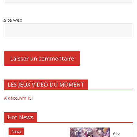
Site web
LES JEUX VIDEO DU MOMENT
A découvrir ICI
Hot News
News
Ace