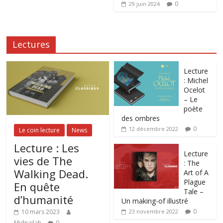
0
29 juin 2024
Lectures
Lecture
: Michel
Ocelot
– Le
poète
des ombres
0
12 décembre 2022
Le coin lecture
News
Lecture : Les
Lecture
vies de The
: The
Walking Dead.
Art of A
Plague
En quête
Tale –
d’humanité
Un making-of illustré
0
10 mars 2023
23 novembre 2022
Midnailah
0