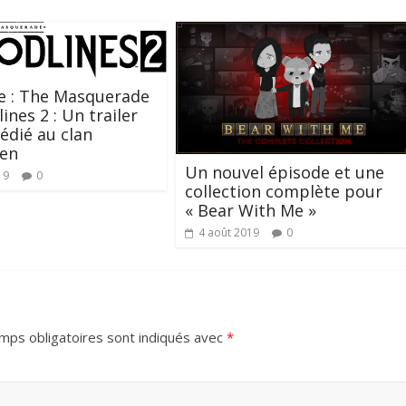
e : The Masquerade
ines 2 : Un trailer
dédié au clan
ien
Un nouvel épisode et une
19
0
collection complète pour
« Bear With Me »
4 août 2019
0
mps obligatoires sont indiqués avec
*