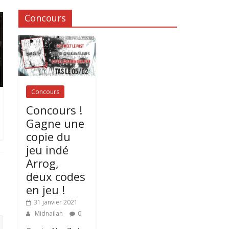
Concours
Concours
Concours !
Gagne une
copie du
jeu indé
Arrog,
deux codes
en jeu !
31 janvier 2021
Midnailah
0