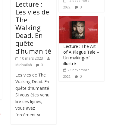
12 décembre
Lecture :
0
2022
Les vies de
The
Walking
Dead. En
quête
Lecture : The Art
d’humanité
of A Plague Tale –
Un making-of
10 mars 2023
illustré
Midnailah
0
23 novembre
Les vies de The
0
2022
Walking Dead. En
quête d’humanité
Si vous êtes venu
lire ces lignes,
vous avez
→
forcément vu