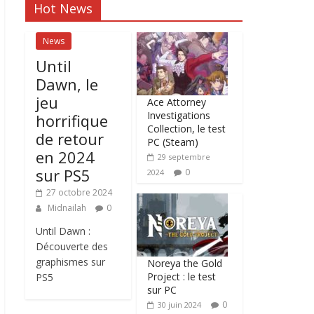
Hot News
News
Until
Dawn, le
jeu
Ace Attorney
Investigations
horrifique
Collection, le test
de retour
PC (Steam)
en 2024
29 septembre
sur PS5
0
2024
27 octobre 2024
Midnailah
0
Until Dawn :
Découverte des
graphismes sur
Noreya the Gold
Project : le test
PS5
sur PC
0
30 juin 2024