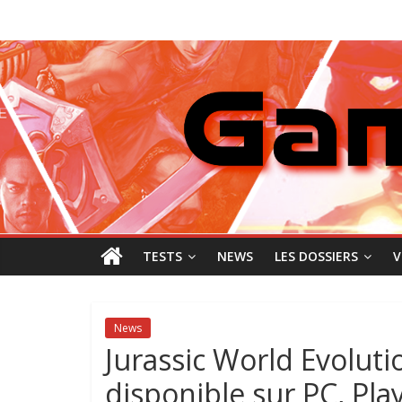
Passer
GamingNewZ
au
contenu
Tests
et
Actu
des
jeux
vidéo
TESTS
NEWS
LES DOSSIERS
V
News
Jurassic World Evoluti
disponible sur PC, Pla