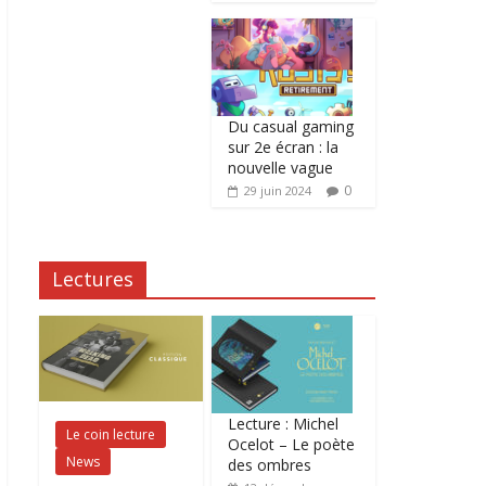
Du casual gaming
sur 2e écran : la
nouvelle vague
0
29 juin 2024
Lectures
Lecture : Michel
Le coin lecture
Ocelot – Le poète
News
des ombres