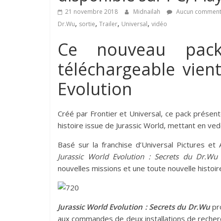
21 novembre 2018
Midnailah
Aucun comment
,
,
,
,
Dr.Wu
sortie
Trailer
Universal
vidéo
Ce nouveau pac
téléchargeable vient
Evolution
Créé par Frontier et Universal, ce pack présen
histoire issue de Jurassic World, mettant en ve
Basé sur la franchise d’Universal Pictures et
Jurassic World Evolution : Secrets du Dr.Wu
nouvelles missions et une toute nouvelle histoi
Jurassic World Evolution : Secrets du Dr.Wu
pr
aux commandes de deux installations de recherch