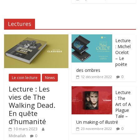
Lectures
Lecture
: Michel
Ocelot
– Le
poète
des ombres
0
12 décembre 2022
Le coin lecture
News
Lecture : Les
Lecture
vies de The
: The
Walking Dead.
Art of A
Plague
En quête
Tale –
d’humanité
Un making-of illustré
0
10 mars 2023
23 novembre 2022
Midnailah
0