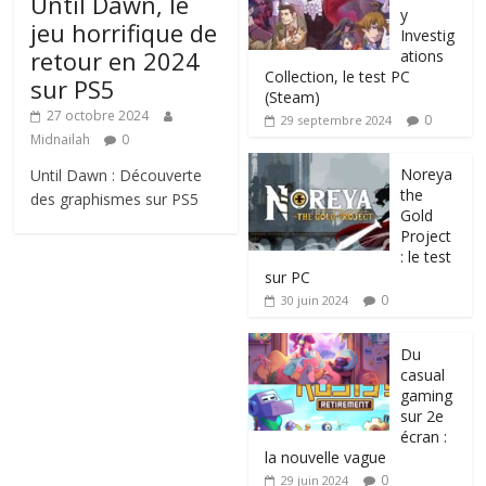
Until Dawn, le
y
jeu horrifique de
Investig
retour en 2024
ations
Collection, le test PC
sur PS5
(Steam)
27 octobre 2024
0
29 septembre 2024
Midnailah
0
Noreya
Until Dawn : Découverte
the
des graphismes sur PS5
Gold
Project
: le test
sur PC
0
30 juin 2024
Du
casual
gaming
sur 2e
écran :
la nouvelle vague
0
29 juin 2024