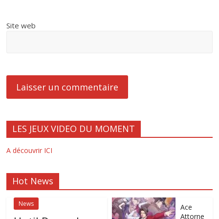
Site web
LES JEUX VIDEO DU MOMENT
A découvrir ICI
Hot News
News
Ace
Attorne