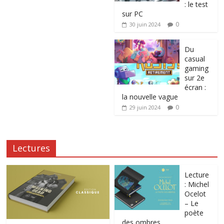
: le test
sur PC
0
30 juin 2024
Du
casual
gaming
sur 2e
écran :
la nouvelle vague
0
29 juin 2024
Lectures
Lecture
: Michel
Ocelot
– Le
poète
des ombres