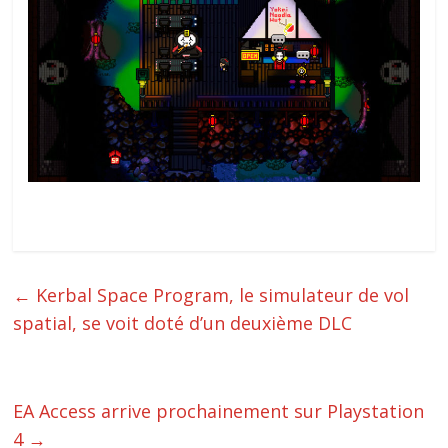
←
Kerbal Space Program, le simulateur de vol
spatial, se voit doté d’un deuxième DLC
EA Access arrive prochainement sur Playstation
4
→