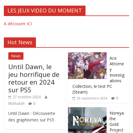
LES JEUX VIDEO DU MOMENT
A découvrir ICI
Hot News
News
Ace
Attorne
Until Dawn, le
y
jeu horrifique de
Investig
retour en 2024
ations
Collection, le test PC
sur PS5
(Steam)
27 octobre 2024
0
29 septembre 2024
Midnailah
0
Noreya
Until Dawn : Découverte
the
des graphismes sur PS5
Gold
Project