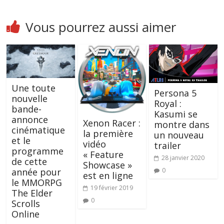
Vous pourrez aussi aimer
Une toute
Persona 5
nouvelle
Royal :
bande-
Kasumi se
annonce
Xenon Racer :
montre dans
cinématique
la première
un nouveau
et le
vidéo
trailer
programme
« Feature
28 janvier 2020
de cette
Showcase »
0
année pour
est en ligne
le MMORPG
19 février 2019
The Elder
0
Scrolls
Online