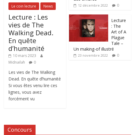
0
12 décembre 2022
Le coin lecture
News
Lecture : Les
Lecture
vies de The
: The
Walking Dead.
Art of A
Plague
En quête
Tale –
d’humanité
Un making-of illustré
0
10 mars 2023
23 novembre 2022
Midnailah
0
Les vies de The Walking
Dead. En quête d’humanité
Si vous êtes venu lire ces
lignes, vous avez
forcément vu
Concours