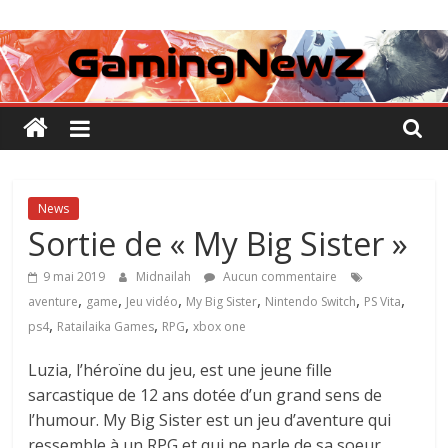
Passer
GamingNewZ
au
contenu
Tests
et
Actu
des
jeux
vidéo
News
Sortie de « My Big Sister »
9 mai 2019
Midnailah
Aucun commentaire
,
,
,
,
,
,
aventure
game
Jeu vidéo
My Big Sister
Nintendo Switch
PS Vita
,
,
,
ps4
Ratailaika Games
RPG
xbox one
Luzia, l’héroïne du jeu, est une jeune fille
sarcastique de 12 ans dotée d’un grand sens de
l’humour. My Big Sister est un jeu d’aventure qui
ressemble à un RPG et qui ne parle de sa soeur